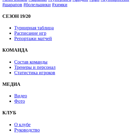
#шарапов
#болельщики
#химки
СЕЗОН 19/20
Турнирная таблица
Расписание игр
Репортажи матчей
КОМАНДА
Состав команды
Тренеры и персонал
Статистика игроков
МЕДИА
Видео
Фото
КЛУБ
О клубе
Руководство