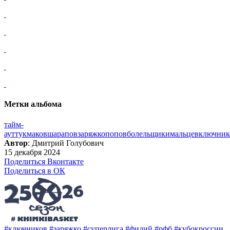
Метки альбома
тайм-
аут
тукмаков
шарапов
заряжко
попов
болельщики
мальцев
ключник
Автор
: Дмитрий Голубович
15 декабря 2024
Поделиться Вконтакте
Поделиться в ОК
#ключников
#заряжко
#суперлига
#фидий
#рфб
#кубокроссии