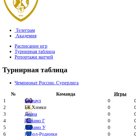
Телеграм
Академия
Расписание игр
Турнирная таблица
Репортажи матчей
Турнирная таблица
Чемпионат России. Суперлига
№
Команда
Игры
1
Барнаул
0
2
БК Химки
0
3
Десна
0
4
Динамо Г
0
5
Динамо У
0
6
Купол-Родники
0