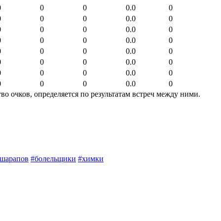
0
0
0
0.0
0
0
0
0
0.0
0
0
0
0
0.0
0
0
0
0
0.0
0
0
0
0
0.0
0
0
0
0
0.0
0
0
0
0
0.0
0
0
0
0
0.0
0
о очков, определяется по результатам встреч между ними.
шарапов
#болельщики
#химки