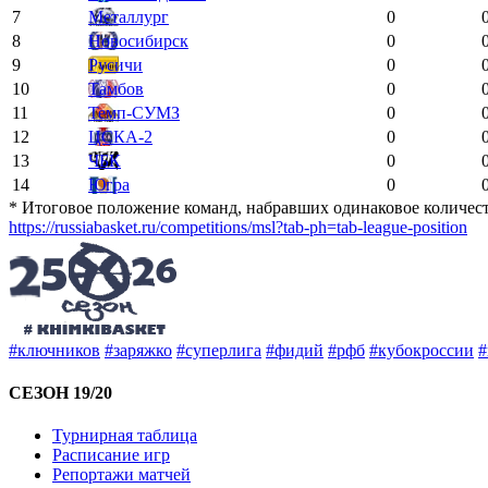
7
Металлург
0
8
Новосибирск
0
9
Русичи
0
10
Тамбов
0
11
Темп-СУМЗ
0
12
ЦСКА-2
0
13
ЧБК
0
14
Югра
0
* Итоговое положение команд, набравших одинаковое количеств
https://russiabasket.ru/competitions/msl?tab-ph=tab-league-position
#ключников
#заряжко
#суперлига
#фидий
#рфб
#кубокроссии
#
СЕЗОН 19/20
Турнирная таблица
Расписание игр
Репортажи матчей