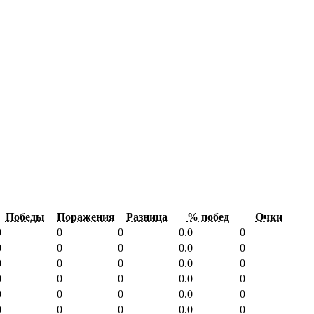
Победы
Поражения
Разница
% побед
Очки
0
0
0
0.0
0
0
0
0
0.0
0
0
0
0
0.0
0
0
0
0
0.0
0
0
0
0
0.0
0
0
0
0
0.0
0