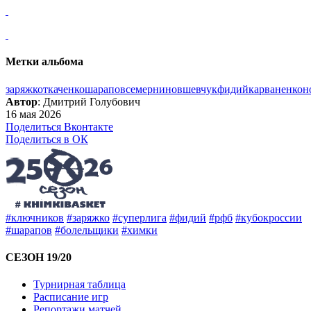
Метки альбома
заряжко
ткаченко
шарапов
семернинов
шевчук
фидий
карванен
кон
Автор
: Дмитрий Голубович
16 мая 2026
Поделиться Вконтакте
Поделиться в ОК
#ключников
#заряжко
#суперлига
#фидий
#рфб
#кубокроссии
#шарапов
#болельщики
#химки
СЕЗОН 19/20
Турнирная таблица
Расписание игр
Репортажи матчей