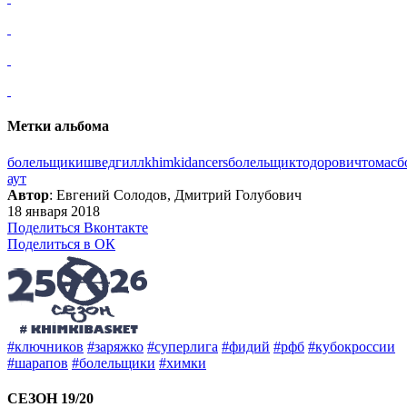
Метки альбома
болельщики
швед
гилл
khimkidancers
болельщик
тодорович
томас
б
аут
Автор
: Евгений Солодов, Дмитрий Голубович
18 января 2018
Поделиться Вконтакте
Поделиться в ОК
#ключников
#заряжко
#суперлига
#фидий
#рфб
#кубокроссии
#шарапов
#болельщики
#химки
СЕЗОН 19/20