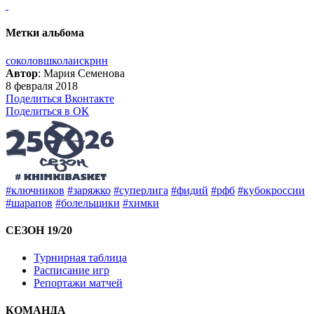
Метки альбома
соколов
школа
искрин
Автор
: Мария Семенова
8 февраля 2018
Поделиться Вконтакте
Поделиться в ОК
#ключников
#заряжко
#суперлига
#фидий
#рфб
#кубокроссии
#шарапов
#болельщики
#химки
СЕЗОН 19/20
Турнирная таблица
Расписание игр
Репортажи матчей
КОМАНДА