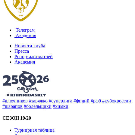
Телеграм
Академия
Новости клуба
Пресса
Репортажи матчей
Академия
#ключников
#заряжко
#суперлига
#фидий
#рфб
#кубокроссии
#шарапов
#болельщики
#химки
СЕЗОН 19/20
Турнирная таблица