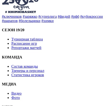
#ключников
#заряжко
#суперлига
#фидий
#рфб
#кубокроссии
#шарапов
#болельщики
#химки
СЕЗОН 19/20
Турнирная таблица
Расписание игр
Репортажи матчей
КОМАНДА
Состав команды
Тренеры и персонал
Статистика игроков
МЕДИА
Видео
Фото