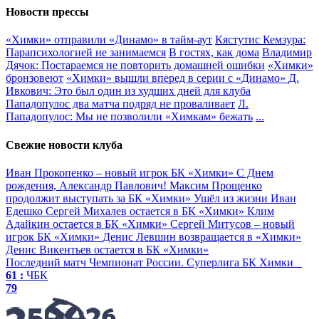
Новости прессы
«Химки» отправили «Динамо» в тайм-аут
Кястутис Кемзура:
Парапсихологией не занимаемся
В гостях, как дома
Владимир
Дячок: Постараемся не повторить домашней ошибки
«Химки»
бронзовеют
«Химки» вышли вперед в серии с «Динамо»
Д.
Ивкович: Это был один из худших дней для клуба
Пападопулос два матча подряд не проваливает
Л.
Пападопулос: Мы не позволили «Химкам» бежать
...
Свежие новости клуба
Иван Прокопенко – новый игрок БК «Химки»
С Днем
рождения, Александр Павлович!
Максим Прощенко
продолжит выступать за БК «Химки»
Ушёл из жизни Иван
Едешко
Сергей Михалев остается в БК «Химки»
Клим
Адайкин остается в БК «Химки»
Сергей Митусов – новый
игрок БК «Химки»
Денис Левшин возвращается в «Химки»
Денис Викентьев остается в БК «Химки»
Последний матч
Чемпионат России. Суперлига
БК Химки
61 :
ЧБК
79