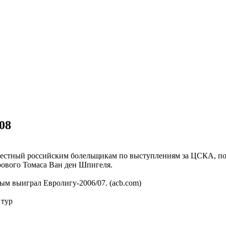
08
звестный российским болельщикам по выступлениям за ЦСКА, по
рового Томаса Ван ден Шпигеля.
рым выиграл Евролигу-2006/07. (acb.com)
 тур