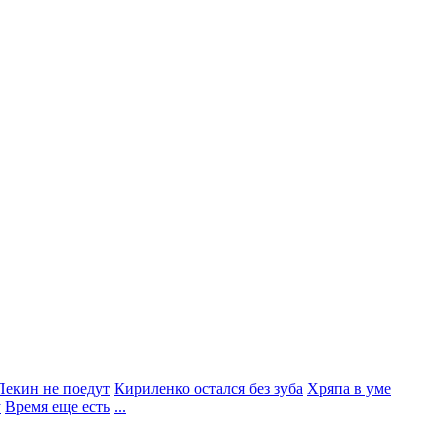
екин не поедут
Кириленко остался без зуба
Хряпа в уме
у
Время еще есть
...