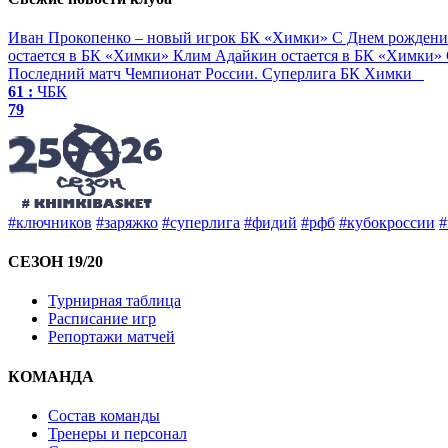
Иван Прокопенко – новый игрок БК «Химки»
С Днем рождени
остается в БК «Химки»
Клим Адайкин остается в БК «Химки»
Последний матч
Чемпионат России. Суперлига
БК Химки
61 :
ЧБК
79
#ключников
#заряжко
#суперлига
#фидий
#рфб
#кубокроссии
#
СЕЗОН 19/20
Турнирная таблица
Расписание игр
Репортажи матчей
КОМАНДА
Состав команды
Тренеры и персонал