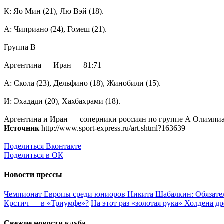
К: Яо Мин (21), Лю Вэй (18).
А: Чиприано (24), Гомеш (21).
Группа В
Аргентина — Иран — 81:71
А: Скола (23), Дельфино (18), Жинобили (15).
И: Эхадади (20), Хахбахрами (18).
Аргентина и Иран — соперники россиян по группе А Олимпиа
Источник
http://www.sport-express.ru/art.shtml?163639
Поделиться Вконтакте
Поделиться в ОК
Новости прессы
Чемпионат Европы среди юниоров
Никита Шабалкин: Обязател
Крстич — в «Триумфе»?
На этот раз «золотая рука» Холдена д
Свежие новости клуба