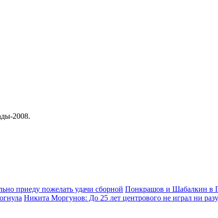
ды-2008.
ьно приеду пожелать удачи сборной
Понкрашов и Шабалкин в П
рогнула
Никита Моргунов: До 25 лет центрового не играл ни раз