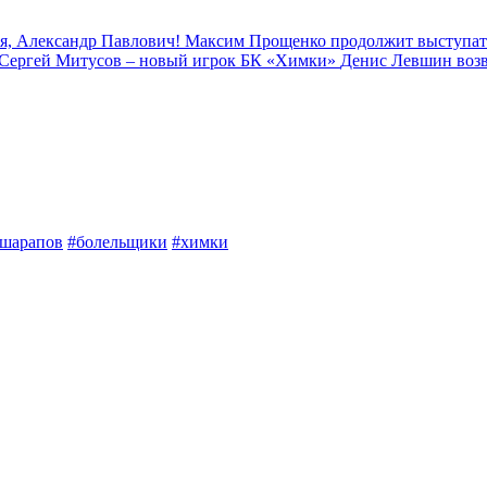
я, Александр Павлович!
Максим Прощенко продолжит выступат
Сергей Митусов – новый игрок БК «Химки»
Денис Левшин воз
шарапов
#болельщики
#химки