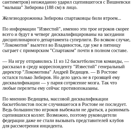
сантиметров) неожиданно ударил сцепившегося с Вишневски
"малыша" Зибирова (188 см) в лицо.
Железнодорожника Зибирова спартаковцы били втроем...
По информации "Известий", именно эти трое игроков скорее
всего и будут в четверг дисквалифицированы на заседании
дисциплинарного департамента суперлиги. Во всяком случае,
"Локомотив" вылетел во Владивосток, где уже в пятницу
сыграет с приморским "Спартаком" почти в полном составе.
— На игру отправились 11 из 12 баскетболистов команды, —
рассказал в среду корреспонденту "Известий" генеральный
директор "Локомотива" Андрей Ведищев. — В Ростове
остался только Зибиров. Но дело здесь не в грозящей ему
дисквалификации — у парня сотрясение мозга. Так что
любые перелеты ему сейчас противопоказаны.
По мнению Ведищева, массовой дисквалификации
баскетболистов после случившегося в Ростове не последует.
Ведь большинство игроков выбежали не драться, а разнимать
сцепившихся коллег. Возможно, поэтому руководители
федерации даже не стали вызывать представителей клубов
для рассмотрения инцидента.