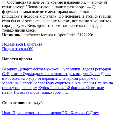
— Обстановка в зале была крайне накаленной, — пояснил
гендиректор "Локомотива" в нашем разговоре. — Да,
формально запасные не имеют права выскакивать на
площадку в подобных случаях. Но поверьте, в этой ситуации,
если бы они остались на своих местах, все могло закончиться
гораздо хуже. Ведь драка тех, кто затеял ее на площадке,
только начиналась.
Источник
http://www.izvestia.ru/sport/article3122120/
Поделиться Вконтакте
Поделиться в ОК
Новости прессы
Вердикт Департамента мужской Суперлиги
Неделя рекордов
С. Еремин: Однажды меня хотели отдать под трибунал
Драка
в Ростове: Кто ударил первым?
Очередной разгром от
Мессины
Сергей Белов: Буду судиться с Агишевым
Стенка на
стенку под кольцом
Кубок России. 1/8 финала. Ответные
матчи
Их оставалось только трое...
...
Свежие новости клуба
Иван Прокопенко – новый игрок БК «Химки»
С Днем