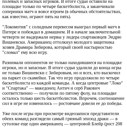
полевых и запасных игроков. В итоге судьи оставили на
площадке только по четыре баскетболиста, а заканчивали
соперники матч и вовсе втроем (в обычных обстоятельствах,
как известно, играют пять на пять).
"Локомотив" с солидным перевесом выиграл первый матч в
Питере и побеждал в домашнем. И в начале заключительной
четверти не выдержали нервы у лидера спартаковцев Эндрю
Вишневски. Американец оттолкнул молодого защитника
хозяев Драмира Зибирова, который своей настырностью
"сломал" ему всю игру.
Разнимали оппонентов не только находившиеся на площадке
игроки, но и запасные. В итоге судьи удалили до конца игры
не только Вишневски с Зибировым, но и всех, кто выскочил
на паркет со скамейки. Так что игру продолжили по четыре
баскетболиста из каждой команды. А когда центровые "Локо"
и "Спартака" — македонец Антич и серб Ракович
соответственно — получили по пятому фолу, на площадке
осталось только шесть баскетболистов. Впрочем, соотношение
сил в игре не изменилось — ростовчане довели ее до победы.
Уже после игры при просмотре видеозаписи представители
обеих команд разглядели самый грязный эпизод драки — в
сутолоке еще один американец — центровой Блейр (рост 208