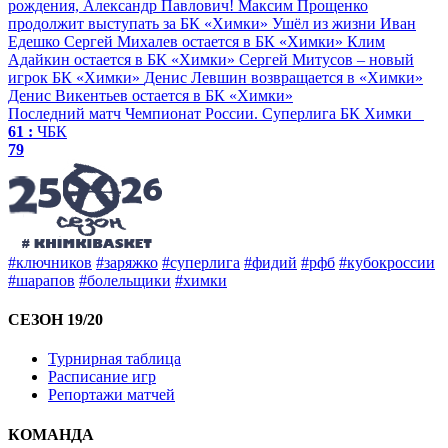
рождения, Александр Павлович!
Максим Прощенко
продолжит выступать за БК «Химки»
Ушёл из жизни Иван
Едешко
Сергей Михалев остается в БК «Химки»
Клим
Адайкин остается в БК «Химки»
Сергей Митусов – новый
игрок БК «Химки»
Денис Левшин возвращается в «Химки»
Денис Викентьев остается в БК «Химки»
Последний матч
Чемпионат России. Суперлига
БК Химки
61 :
ЧБК
79
#ключников
#заряжко
#суперлига
#фидий
#рфб
#кубокроссии
#шарапов
#болельщики
#химки
СЕЗОН 19/20
Турнирная таблица
Расписание игр
Репортажи матчей
КОМАНДА