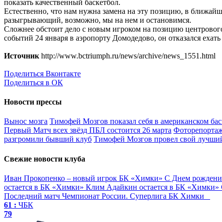
показать качественный баскетбол.
Естественно, что нам нужна замена на эту позицию, в ближайш
разыгрывающий, возможно, мы на нем и остановимся.
Сложнее обстоит дело с новым игроком на позицию центрового
событий 24 января в аэропорту Домодедово, он отказался ехат
Источник
http://www.bctriumph.ru/news/archive/news_1551.html
Поделиться Вконтакте
Поделиться в ОК
Новости прессы
Вынос мозга
Тимофей Мозгов показал себя в американском бас
Первый Матч всех звёзд ПБЛ состоится 26 марта
Фоторепортаж
разгромили бывший клуб
Тимофей Мозгов провел свой лучший
Свежие новости клуба
Иван Прокопенко – новый игрок БК «Химки»
С Днем рождени
остается в БК «Химки»
Клим Адайкин остается в БК «Химки»
Последний матч
Чемпионат России. Суперлига
БК Химки
61 :
ЧБК
79