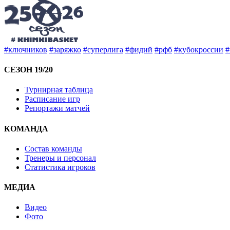
#ключников
#заряжко
#суперлига
#фидий
#рфб
#кубокроссии
#
СЕЗОН 19/20
Турнирная таблица
Расписание игр
Репортажи матчей
КОМАНДА
Состав команды
Тренеры и персонал
Статистика игроков
МЕДИА
Видео
Фото