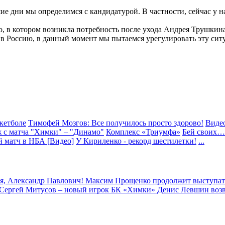
ие дни мы определимся с кандидатурой. В частности, сейчас у 
, в котором возникла потребность после ухода Андрея Трушкина
ь в Россию, в данный момент мы пытаемся урегулировать эту сит
кетболе
Тимофей Мозгов: Все получилось просто здорово!
Виде
 с матча "Химки" – "Динамо"
Комплекс «Триумфа»
Бей своих…
 матч в НБА [Видео]
У Кириленко - рекорд шестилетки!
...
я, Александр Павлович!
Максим Прощенко продолжит выступат
Сергей Митусов – новый игрок БК «Химки»
Денис Левшин воз