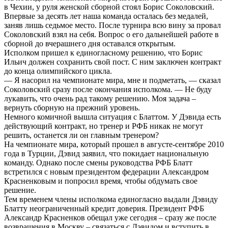
в Чехии, у руля женской сборной стоял Борис Соколовский.
Впервые за десять лет наша команда осталась без медалей,
заняв лишь седьмое место. После турнира всю вину за провал
Соколовский взял на себя. Вопрос о его дальнейшей работе в
сборной до вчерашнего дня оставался открытым.
Исполком пришел к единогласному решению, что Борис
Ильич должен сохранить свой пост. С ним заключен контракт
до конца олимпийского цикла.
— Я насорил на чемпионате мира, мне и подметать, — сказал
Соколовский сразу после окончания исполкома. — Не буду
лукавить, что очень рад такому решению. Моя задача –
вернуть сборную на прежний уровень.
Немного комичной вышла ситуация с Блаттом. У Дэвида есть
действующий контракт, но тренер и РФБ никак не могут
решить, останется ли он главным тренером?
На чемпионате мира, который прошел в августе-сентябре 2010
года в Турции, Дэвид заявил, что покидает национальную
команду. Однако после смены руководства РФБ Блатт
встретился с новым президентом федерации Александром
Красненковым и попросил время, чтобы обдумать свое
решение.
Тем временем члены исполкома единогласно выдали Дэвиду
Блатту неограниченный кредит доверия. Президент РФБ
Александр Красненков обещал уже сегодня – сразу же после
возвращения в Москву – связаться с Дэвидом и вступить в