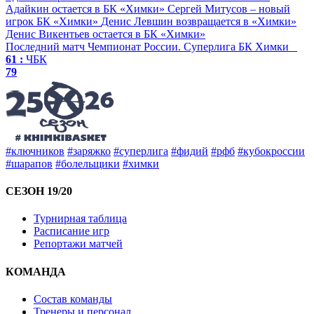
Адайкин остается в БК «Химки»
Сергей Митусов – новый
игрок БК «Химки»
Денис Левшин возвращается в «Химки»
Денис Викентьев остается в БК «Химки»
Последний матч
Чемпионат России. Суперлига
БК Химки
61 :
ЧБК
79
#ключников
#заряжко
#суперлига
#фидий
#рфб
#кубокроссии
#шарапов
#болельщики
#химки
СЕЗОН 19/20
Турнирная таблица
Расписание игр
Репортажи матчей
КОМАНДА
Состав команды
Тренеры и персонал