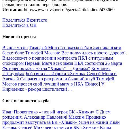
решающую стадию переговоров.
Источник
http://www.sovsport.ru/gazeta/article-item/433669
Поделиться Вконтакте
Поделиться в ОК
Новости прессы
Вынос мозга
Тимофей Мозгов показал себя в американском
баскетболе
Тимофей Мозгов: Все получилось просто здорово!
Видеосюжет о подписании контракта ПБЛ с титульным
спонсором
Первый Матч всех звёзд ПБЛ состоится 26 марта
Фоторепортаж с матча "Химки" – "Динамо"
Комплекс
«Триумфа»
Бей своих… Игроки «Химок» Сергей Моня и
Алексей Саврасенко разгромили бывший клуб
Тимофей
Мозгов провел свой лучший матч в НБА [Видео]
У
Кириленко - рекорд шестилетки!
...
Свежие новости клуба
Иван Прокопенко – новый игрок БК «Химки»
С Днем
рождения, Александр Павлович!
Максим Прощенко
продолжит выступать за БК «Химки»
Ушёл из жизни Иван
Едешко
Сергей Михалев остается в БК «Химки»
Клим