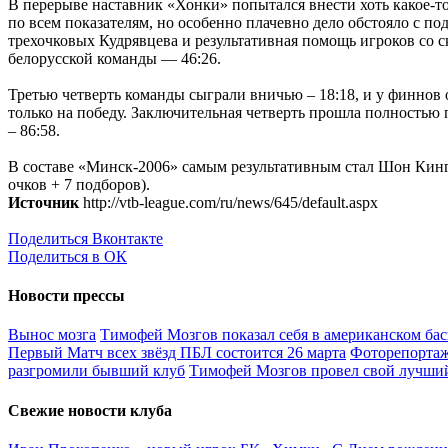
В перерыве наставник «Хонки» попытался внести хоть какое-т
по всем показателям, но особенно плачевно дело обстояло с п
трехочковых Кудрявцева и результативная помощь игроков со с
белорусской команды — 46:26.
Третью четверть команды сыграли вничью – 18:18, и у финнов 
только на победу. Заключительная четверть прошла полностью п
– 86:58.
В составе «Минск-2006» самым результативным стал Шон Кинг 
очков + 7 подборов).
Источник
http://vtb-league.com/ru/news/645/default.aspx
Поделиться Вконтакте
Поделиться в ОК
Новости прессы
Вынос мозга
Тимофей Мозгов показал себя в американском бас
Первый Матч всех звёзд ПБЛ состоится 26 марта
Фоторепортаж
разгромили бывший клуб
Тимофей Мозгов провел свой лучший
Свежие новости клуба