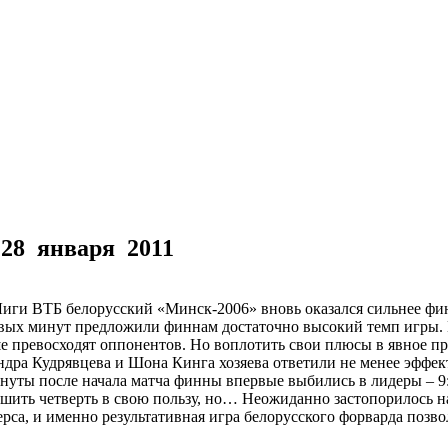
»
28 января 2011
Лиги ВТБ белорусский «Минск-2006» вновь оказался сильнее фи
рвых минут предложили финнам достаточно высокий темп игры.
ше превосходят оппонентов. Но воплотить свои плюсы в явное п
андра Кудрявцева и Шона Кинга хозяева ответили не менее эффе
нуты после начала матча финны впервые выбились в лидеры – 9:
шить четверть в свою пользу, но… Неожиданно застопорилось н
са, и именно результативная игра белорусского форварда позвол