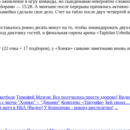
о оживление в игру команды, но скандинавам невероятно сложно
одборами — 15:28. А минчане после перерыва принялись активно
камейки сделали свое дело. Счет на табло после двух четверте
оставалось ровно десять минут на то, чтобы ликвидировать двух
од диктовку гостей, и финальная сирена арены «Tapiolan Urheil
(22 очка + 17 подборов), у «Хонки» самыми заметными вновь о
кетболе
Тимофей Мозгов: Все получилось просто здорово!
Виде
 с матча "Химки" – "Динамо"
Комплекс «Триумфа»
Бей своих…
 матч в НБА [Видео]
У Кириленко - рекорд шестилетки!
...