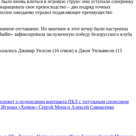
 было вновь влиться в игровую струю: они уступали сопернику
 наращивать свое превосходство – два подряд точных
й вполне ожидаемо отразил подавляющее преимущество
значное отставание. Но минчане в этот вечер были настроены
uhallin» зафиксировала заслуженную победу белорусского клуба
казались Джамар Уилсон (16 очков) и Джон Уильямсон (15
осюжет о подписании контракта ПБЛ с титульным спонсором
 Игроки «Химок» Сергей Моня и Алексей Саврасенко