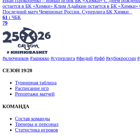
Иван Прокопенко – новый игрок БК «Химки»
С Днем рождени
остается в БК «Химки»
Клим Адайкин остается в БК «Химки»
Последний матч
Чемпионат России. Суперлига
БК Химки
61 :
ЧБК
79
#ключников
#заряжко
#суперлига
#фидий
#рфб
#кубокроссии
#
СЕЗОН 19/20
Турнирная таблица
Расписание игр
Репортажи матчей
КОМАНДА
Состав команды
Тренеры и персонал
Статистика игроков