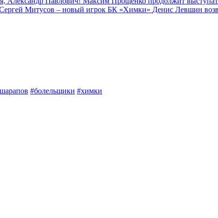
я, Александр Павлович!
Максим Прощенко продолжит выступат
Сергей Митусов – новый игрок БК «Химки»
Денис Левшин воз
шарапов
#болельщики
#химки