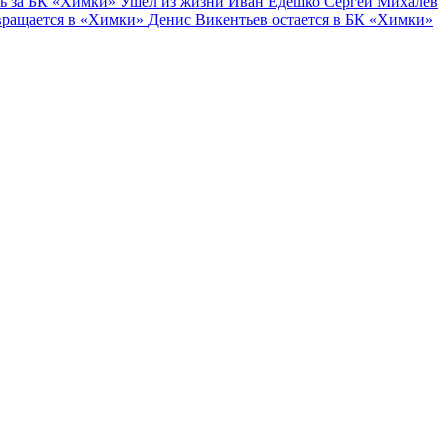
ь за БК «Химки»
Ушёл из жизни Иван Едешко
Сергей Михалев
вращается в «Химки»
Денис Викентьев остается в БК «Химки»