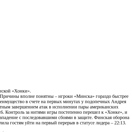
нской «Хонки».
 Причины вполне понятны – игроки «Минска» гораздо быстрее
реимущество в счете на первых минутах у подопечных Андрея
ктным завершением атак в исполнении пары американских
6. Контроль за нитями игры постепенно перешел к «Хонке», и
ападение с последовавшими сбоями в защите. Финская оборона
ила гостям уйти на первый перерыв в статусе лидера – 22:13.