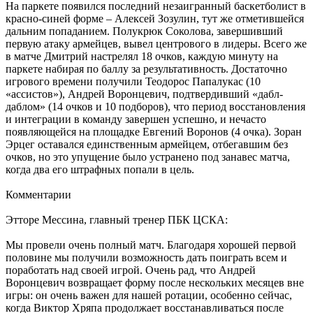
На паркете появился последний незаигранный баскетболист в
красно-синей форме – Алексей Зозулин, тут же отметившейся
дальним попаданием. Полукрюк Соколова, завершивший
первую атаку армейцев, вывел центрового в лидеры. Всего же
в матче Дмитрий настрелял 18 очков, каждую минуту на
паркете набирая по баллу за результативность. Достаточно
игрового времени получили Теодорос Папалукас (10
«ассистов»), Андрей Воронцевич, подтвердивший «дабл-
даблом» (14 очков и 10 подборов), что период восстановления
и интеграции в команду завершен успешно, и нечасто
появляющейся на площадке Евгений Воронов (4 очка). Зоран
Эрцег оставался единственным армейцем, отбегавшим без
очков, но это упущение было устранено под занавес матча,
когда два его штрафных попали в цель.
Комментарии
Этторе Мессина, главный тренер ПБК ЦСКА:
Мы провели очень полный матч. Благодаря хорошей первой
половине мы получили возможность дать поиграть всем и
поработать над своей игрой. Очень рад, что Андрей
Воронцевич возвращает форму после нескольких месяцев вне
игры: он очень важен для нашей ротации, особенно сейчас,
когда Виктор Хряпа продолжает восстанавливаться после