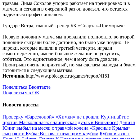
травмы. Дима Соколов упорно работает на тренировках и в
матчах, и сегодня в очередной раз он доказал, что остается
надежным профессионалом.
Гундарс Ветра, главный тренер БК «Спартак-Приморье»:
Первую половину матча мы провалили полностью, во второй
половине сыграли более достойно, но было уже поздно. Те
игроки, которые вышли в третьей четверти, играли
самоотверженно, имели большое желание не уступить,
отбиться. Это единственное, чем я могу быть доволен.
Проигрыш очень неприятный, но мы сделаем выводы и будем
готовиться к следующим матчам.
Источник
http://www.pbleague.ru/games/report/4151
Поделиться Вконтакте
Поделиться в ОК
Новости прессы
Проверку «Барселоной» «Химки» не прошли
Куртинайтис
против Масколюнаса: снайперская дуэль в Вильнюсе!
Дэниэл
Юинг выбыл на месяц с травмой колена
«Красные Крылья»
сыграют в Кубке Вызова с немецким клубом
Кубок вызова.