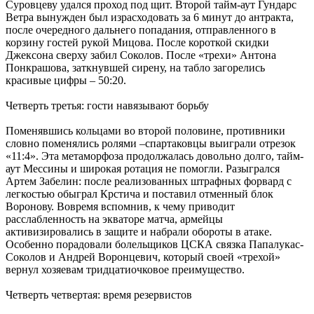
Суровцеву удался проход под щит. Второй тайм-аут Гундарс
Ветра вынужден был израсходовать за 6 минут до антракта,
после очередного дальнего попадания, отправленного в
корзину гостей рукой Мицова. После короткой скидки
Джексона сверху забил Соколов. После «трехи» Антона
Понкрашова, заткнувшей сирену, на табло загорелись
красивые цифры – 50:20.
Четверть третья: гости навязывают борьбу
Поменявшись кольцами во второй половине, противники
словно поменялись ролями –спартаковцы выиграли отрезок
«11:4». Эта метаморфоза продолжалась довольно долго, тайм-
аут Мессины и широкая ротация не помогли. Разыгрался
Артем Забелин: после реализованных штрафных форвард с
легкостью обыграл Крстича и поставил отменный блок
Воронову. Вовремя вспомнив, к чему приводит
расслабленность на экваторе матча, армейцы
активизировались в защите и набрали обороты в атаке.
Особенно порадовали болельщиков ЦСКА связка Папалукас-
Соколов и Андрей Воронцевич, который своей «трехой»
вернул хозяевам тридцатиочковое преимущество.
Четверть четвертая: время резервистов