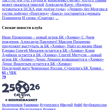
Ласт-16. 6-й тур. Группа К
Кириленко считает, что его травма
может оказаться тяжелой
Александр Каун: «Надеюсь
оставаться в ЦСКА еще долгие годы»
«Денвер» без Мозгова в
гостях победил «Портленд»
«Барса» постарается сдержать
Планинича
И снова «Спартак»
...
Свежие новости клуба
Иван Прокопенко – новый игрок БК «Химки»
С Днем
рождения, Александр Павлович!
Максим Прощенко
продолжит выступать за БК «Химки»
Ушёл из жизни Иван
Едешко
Сергей Михалев остается в БК «Химки»
Клим
Адайкин остается в БК «Химки»
Сергей Митусов – новый
игрок БК «Химки»
Денис Левшин возвращается в «Химки»
Денис Викентьев остается в БК «Химки»
Последний матч
Чемпионат России. Суперлига
БК Химки
61 :
ЧБК
79
#ключников
#заряжко
#суперлига
#фидий
#рфб
#кубокроссии
#шарапов
#болельщики
#химки