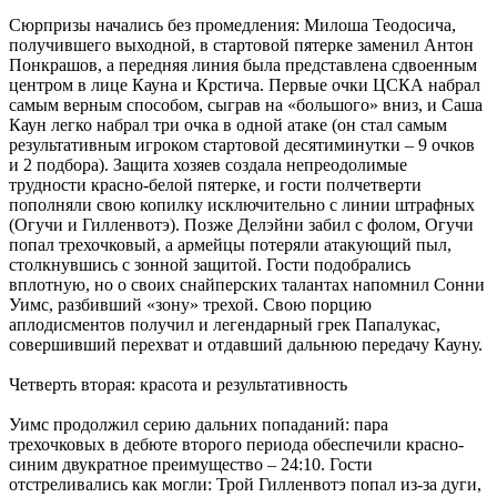
Сюрпризы начались без промедления: Милоша Теодосича,
получившего выходной, в стартовой пятерке заменил Антон
Понкрашов, а передняя линия была представлена сдвоенным
центром в лице Кауна и Крстича. Первые очки ЦСКА набрал
самым верным способом, сыграв на «большого» вниз, и Саша
Каун легко набрал три очка в одной атаке (он стал самым
результативным игроком стартовой десятиминутки – 9 очков
и 2 подбора). Защита хозяев создала непреодолимые
трудности красно-белой пятерке, и гости полчетверти
пополняли свою копилку исключительно с линии штрафных
(Огучи и Гилленвотэ). Позже Делэйни забил с фолом, Огучи
попал трехочковый, а армейцы потеряли атакующий пыл,
столкнувшись с зонной защитой. Гости подобрались
вплотную, но о своих снайперских талантах напомнил Сонни
Уимс, разбивший «зону» трехой. Свою порцию
аплодисментов получил и легендарный грек Папалукас,
совершивший перехват и отдавший дальнюю передачу Кауну.
Четверть вторая: красота и результативность
Уимс продолжил серию дальних попаданий: пара
трехочковых в дебюте второго периода обеспечили красно-
синим двукратное преимущество – 24:10. Гости
отстреливались как могли: Трой Гилленвотэ попал из-за дуги,