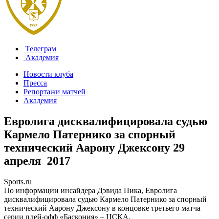
Телеграм
Академия
Новости клуба
Пресса
Репортажи матчей
Академия
Евролига дисквалифицировала судью
Кармело Патернико за спорный
технический Аарону Джексону
29
апреля 2017
Sports.ru
По информации инсайдера Дэвида Пика, Евролига
дисквалифицировала судью Кармело Патернико за спорный
технический Аарону Джексону в концовке третьего матча
серии плей-офф «Баскония» – ЦСКА.