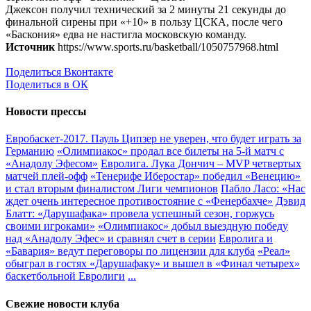
Джексон получил технический за 2 минуты 21 секунды до
финальной сирены при «+10» в пользу ЦСКА, после чего
«Баскония» едва не настигла московскую команду.
Источник
https://www.sports.ru/basketball/1050757968.html
Поделиться Вконтакте
Поделиться в ОК
Новости прессы
Евробаскет-2017. Пауль Ципзер не уверен, что будет играть за
Германию
«Олимпиакос» продал все билеты на 5-й матч с
«Анадолу Эфесом»
Евролига. Лука Дончич – MVP четвертых
матчей плей-офф
«Тенерифе Иберостар» победил «Венецию»
и стал вторым финалистом Лиги чемпионов
Пабло Ласо: «Нас
ждет очень интересное противостояние с «Фенербахче»
Дэвид
Блатт: «Дарушафака» провела успешный сезон, горжусь
своими игроками»
«Олимпиакос» добыл выездную победу
над «Анадолу Эфес» и сравнял счет в серии
Евролига и
«Бавария» ведут переговоры по лицензии для клуба
«Реал»
обыграл в гостях «Дарушафаку» и вышел в «Финал четырех»
баскетбольной Евролиги
...
Свежие новости клуба