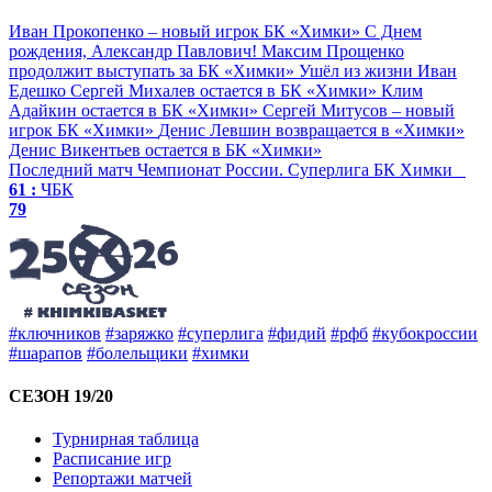
Иван Прокопенко – новый игрок БК «Химки»
С Днем
рождения, Александр Павлович!
Максим Прощенко
продолжит выступать за БК «Химки»
Ушёл из жизни Иван
Едешко
Сергей Михалев остается в БК «Химки»
Клим
Адайкин остается в БК «Химки»
Сергей Митусов – новый
игрок БК «Химки»
Денис Левшин возвращается в «Химки»
Денис Викентьев остается в БК «Химки»
Последний матч
Чемпионат России. Суперлига
БК Химки
61 :
ЧБК
79
#ключников
#заряжко
#суперлига
#фидий
#рфб
#кубокроссии
#шарапов
#болельщики
#химки
СЕЗОН 19/20
Турнирная таблица
Расписание игр
Репортажи матчей