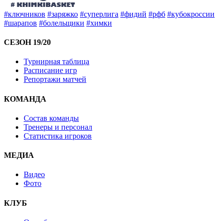
#ключников
#заряжко
#суперлига
#фидий
#рфб
#кубокроссии
#шарапов
#болельщики
#химки
СЕЗОН 19/20
Турнирная таблица
Расписание игр
Репортажи матчей
КОМАНДА
Состав команды
Тренеры и персонал
Статистика игроков
МЕДИА
Видео
Фото
КЛУБ