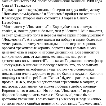
заявил агентству "Р-Спорт" олимпийский чемпион 1988 года
Сергей Тараканов.
Первая игра четвертьфинальной серии до двух побед между
"Локомотивом-Кубанью" и "Зенитом" пройдет во вторник в
Краснодаре. Второй матч состоится 3 марта в Санкт-
Петербурге.
"Мотивация у "Локомотива" в Еврокубке как минимум не
слабее, а, может, даже и больше, чем у "Зенита". Мне кажется,
за счет домашнего поля в первом матче серии преимущество у
"Локомотива". А в целом шансы на победу в серии более или
менее равны, потому что команды в поле играют хорошо,
бросают трехочковые хорошо, борются под кольцом и мяч
двигают, есть и задор, и игровая дисципина. Все зависит от
конкретного дня, от желания, мотивации, настроя и
физических возможностей", — сказал Тараканов по телефону.
"Рассуждать о шансах на победу сложно, это, по большому
счету, гадание на кофейной гуще, потому что соперники
показывали очень хорошие игры, но были и неудачи. Как они
подойдут к этой игре? Если "Зенит" будет играть так, как
против ЦСКА, когда он действовал агрессивно в защите, с
настроем, с желанием, он может победить любую команду
Евролиги, что и доказал. Но то, как "Локомотив" играл и
боролся большую часть матча с "Химками", тоже было
достойно уважения. Только талант (Алексея) Шведа и какие-
то тактические ошибки привели к проигрышу "Локомотива",