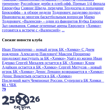
тренером»
Российское дерби в плей-офф. Превью 1/4 финала
Еврокубка
Сияние Шведа, передачи Теодосича и попадание
Брокхоффа – в обзоре недели
Тодорович: разделяю подход
Ивановича ко многим баскетбольным вопросам
Марко
Тодорович: «Валенсия» – один из фаворитов Кубка Европы
Зал оживания. Самые огненные арены Евролиги
«Химки»
готовятся к встрече с «Валенсией»
...
Свежие новости клуба
Иван Прокопенко – новый игрок БК «Химки»
С Днем
рождения, Александр Павлович!
Максим Прощенко
продолжит выступать за БК «Химки»
Ушёл из жизни Иван
Едешко
Сергей Михалев остается в БК «Химки»
Клим
Адайкин остается в БК «Химки»
Сергей Митусов – новый
игрок БК «Химки»
Денис Левшин возвращается в «Химки»
Денис Викентьев остается в БК «Химки»
Последний матч
Чемпионат России. Суперлига
БК Химки
61 :
ЧБК
79