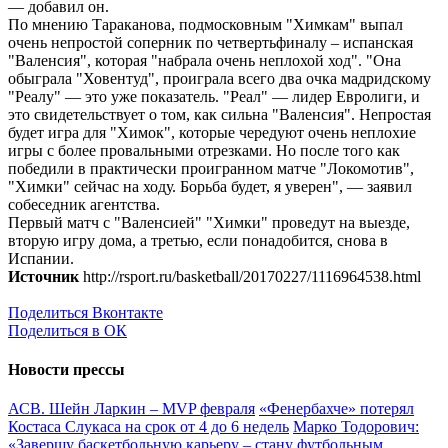
— добавил он.
По мнению Тараканова, подмосковным "Химкам" выпал
очень непростой соперник по четвертьфиналу – испанская
"Валенсия", которая "набрала очень неплохой ход". "Она
обыграла "Ховентуд", проиграла всего два очка мадридскому
"Реалу" — это уже показатель. "Реал" — лидер Евролиги, и
это свидетельствует о том, как сильна "Валенсия". Непростая
будет игра для "Химок", которые чередуют очень неплохие
игры с более провальными отрезками. Но после того как
победили в практически проигранном матче "Локомотив",
"Химки" сейчас на ходу. Борьба будет, я уверен", — заявил
собеседник агентства.
Первый матч с "Валенсией" "Химки" проведут на выезде,
вторую игру дома, а третью, если понадобится, снова в
Испании.
Источник
http://rsport.ru/basketball/20170227/1116964538.html
Поделиться Вконтакте
Поделиться в ОК
Новости прессы
АСВ. Шейн Ларкин – MVP февраля
«Фенербахче» потерял
Костаса Слукаса на срок от 4 до 6 недель
Марко Тодорович:
«Завершу баскетбольную карьеру – стану футбольным