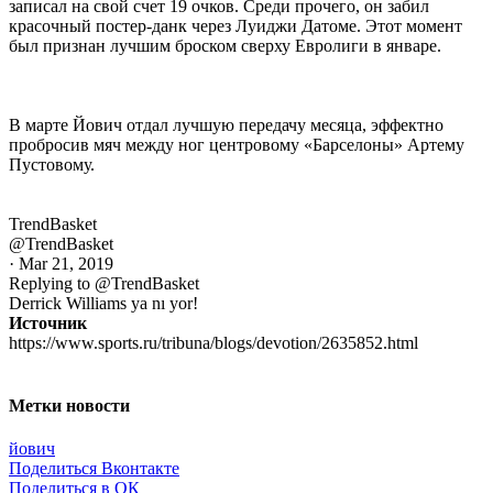
записал на свой счет 19 очков. Среди прочего, он забил
красочный постер-данк через Луиджи Датоме. Этот момент
был признан лучшим броском сверху Евролиги в январе.
В марте Йович отдал лучшую передачу месяца, эффектно
пробросив мяч между ног центровому «Барселоны» Артему
Пустовому.
TrendBasket
@TrendBasket
· Mar 21, 2019
Replying to @TrendBasket
Derrick Williams ya nı yor!
Источник
https://www.sports.ru/tribuna/blogs/devotion/2635852.html
Метки новости
йович
Поделиться Вконтакте
Поделиться в ОК