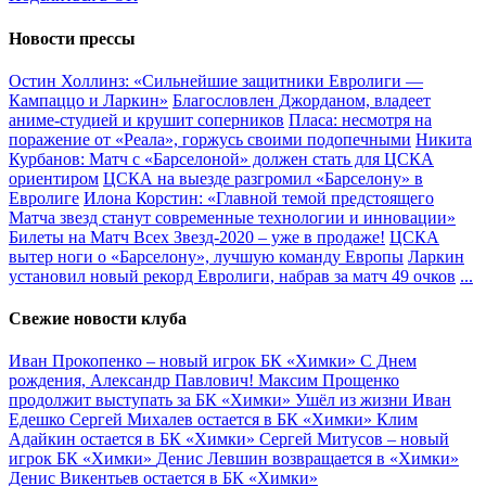
Новости прессы
Остин Холлинз: «Сильнейшие защитники Евролиги —
Кампаццо и Ларкин»
Благословлен Джорданом, владеет
аниме-студией и крушит соперников
Пласа: несмотря на
поражение от «Реала», горжусь своими подопечными
Никита
Курбанов: Матч с «Барселоной» должен стать для ЦСКА
ориентиром
ЦСКА на выезде разгромил «Барселону» в
Евролиге
Илона Корстин: «Главной темой предстоящего
Матча звезд станут современные технологии и инновации»
Билеты на Матч Всех Звезд-2020 – уже в продаже!
ЦСКА
вытер ноги о «Барселону», лучшую команду Европы
Ларкин
установил новый рекорд Евролиги, набрав за матч 49 очков
...
Свежие новости клуба
Иван Прокопенко – новый игрок БК «Химки»
С Днем
рождения, Александр Павлович!
Максим Прощенко
продолжит выступать за БК «Химки»
Ушёл из жизни Иван
Едешко
Сергей Михалев остается в БК «Химки»
Клим
Адайкин остается в БК «Химки»
Сергей Митусов – новый
игрок БК «Химки»
Денис Левшин возвращается в «Химки»
Денис Викентьев остается в БК «Химки»