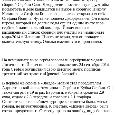
сборной Сербии Саша Джорджевич посетил эту игру, чтобы
посмотреть в деле кандидатов на вызов в сборную Николу
Калинича и Стефана Бирчевича, а в итоге открыл для себя
Стефана Йовича. Чутье не подвело Джорджевича. Он нашел
игрока, который на долгие годы станет одним из столпов
сербской национальной команды. Йович вошел в
расширенный список сборной для участия на чемпионате
мира-2014 в Испании. Никто не верил, что он попадет в
окончательную заявку. Однако именно это и произошло.
На чемпионате мира сербы завоевали серебряные медали.
Логично, что Йович пошел на повышение. 24 сентября 2014
года Стефан осуществил свою детскую мечту, подписав
трехлетний контракт с «Црвеной Звездой».
В первом же сезоне в «Звезде» Йович стал победителем
Адриатической лиги, чемпионата Сербии и Кубка Сербии. Он
также сыграл в 19 играх Евролиги, набирая в среднем 2,9
очка, отдавая 2,8 передачи и совершая 2,1 подбора.
Статистика в сильнейшем турнире континента была, мягко
говоря, не впечатляющей. К счастью, «Црвена Звезда» была
готова предоставить Стефену право на ошибку, видя большой