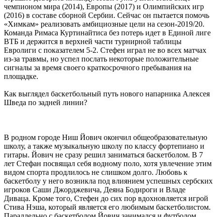
чемпионом мира (2014), Европы (2017) и Олимпийских игр
(2016) в составе сборной Сербии. Сейчас он пытается помочь
«Химкам» реализовать амбициозные цели на сезон-2019/20.
Команда Римаса Куртинайтиса без потерь идет в Единой лиге
ВТБ и держится в верхней части турнирной таблицы
Евролиги с показателем 5-2. Стефен играл не во всех матчах
из-за травмы, но успел послать некоторые положительные
сигналы за время своего краткосрочного пребывания на
площадке.
Как выглядел баскетбольный путь нового напарника Алексея
Шведа по задней линии?
В родном городе Ниш Йович окончил общеобразовательную
школу, а также музыкальную школу по классу фортепиано и
гитары. Йович не сразу решил заниматься баскетболом. В 7
лет Стефан посвящал себя водному поло, хотя увлечение этим
видом спорта продлилось не слишком долго. Любовь к
баскетболу у него возникла под влиянием успешных сербских
игроков Саши Джорджевича, Деяна Бодироги и Владе
Диваца. Кроме того, Стефен до сих пор вдохновляется игрой
Стива Нэша, который является его любимым баскетболистом.
Параллельно с баскетболом Йович занимался и футболом.