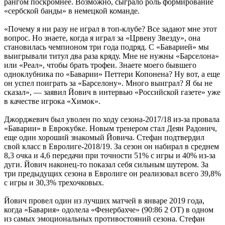
рангом поскромнее. Возможно, сыграло роль формирование
«сербской банды» в немецкой команде.
«Почему я ни разу не играл в топ-клубе? Все задают мне этот
вопрос. Но знаете, когда я играл за «Црвену Звезду», она
становилась чемпионом три года подряд. С «Баварией» мы
выигрывали титул два раза кряду. Мне не нужны «Барселона»
или «Реал», чтобы брать трофеи. Знаете моего бывшего
одноклубника по «Баварии» Петтери Копонена? Ну вот, а еще
он успел поиграть за «Барселону». Много выиграл? Я бы не
сказал», — заявил Йович в интервью «Российской газете» уже
в качестве игрока «Химок».
Джорджевич был уволен по ходу сезона-2017/18 из-за провала
«Баварии» в Еврокубке. Новым тренером стал Деян Радонич,
еще один хороший знакомый Йовича. Стефан подтвердил
свой класс в Евролиге-2018/19. За сезон он набирал в среднем
8,3 очка и 4,6 передачи при точности 51% с игры и 40% из-за
дуги. Йович наконец-то показал себя сильным шутером. За
три предыдущих сезона в Евролиге он реализовал всего 39,8%
с игры и 30,3% трехочковых.
Йович провел один из лучших матчей в январе 2019 года,
когда «Бавария» одолела «Фенербахче» (90:86 2 ОТ) в одном
из самых эмоциональных противостояний сезона. Стефан