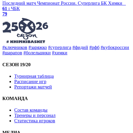
Последний матч
Чемпионат России. Суперлига
БК Химки
61 :
ЧБК
79
#ключников
#заряжко
#суперлига
#фидий
#рфб
#кубокроссии
#шарапов
#болельщики
#химки
СЕЗОН 19/20
Турнирная таблица
Расписание игр
Репортажи матчей
КОМАНДА
Состав команды
Тренеры и персонал
Статистика игроков
МЕДИА