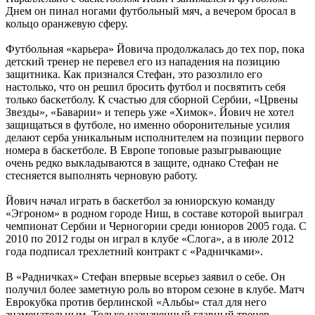
Днем он пинал ногами футбольный мяч, а вечером бросал в
кольцо оранжевую сферу.
Футбольная «карьера» Йовича продолжалась до тех пор, пока
детский тренер не перевел его из нападения на позицию
защитника. Как признался Стефан, это разозлило его
настолько, что он решил бросить футбол и посвятить себя
только баскетболу. К счастью для сборной Сербии, «Црвены
Звезды», «Баварии» и теперь уже «Химок». Йович не хотел
защищаться в футболе, но именно оборонительные усилия
делают серба уникальным исполнителем на позиции первого
номера в баскетболе. В Европе топовые разыгрывающие
очень редко выкладываются в защите, однако Стефан не
стесняется выполнять черновую работу.
Йович начал играть в баскетбол за юниорскую команду
«Эгроном» в родном городе Ниш, в составе которой выиграл
чемпионат Сербии и Черногории среди юниоров 2005 года. С
2010 по 2012 годы он играл в клубе «Слога», а в июле 2012
года подписал трехлетний контракт с «Радничками».
В «Радничках» Стефан впервые всерьез заявил о себе. Он
получил более заметную роль во втором сезоне в клубе. Матч
Еврокубка против берлинской «Альбы» стал для него
знаменательным. Только назначенный главный тренер