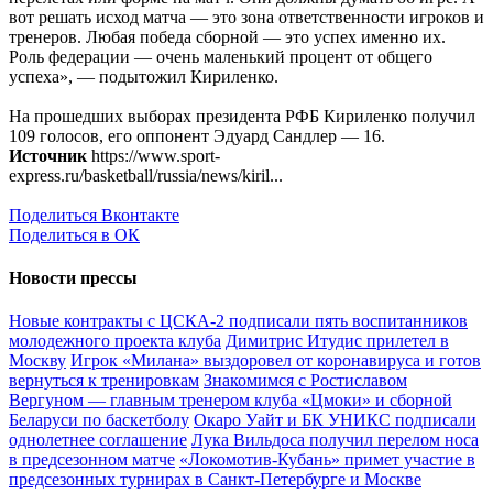
вот решать исход матча — это зона ответственности игроков и
тренеров. Любая победа сборной — это успех именно их.
Роль федерации — очень маленький процент от общего
успеха», — подытожил Кириленко.
На прошедших выборах президента РФБ Кириленко получил
109 голосов, его оппонент Эдуард Сандлер — 16.
Источник
https://www.sport-
express.ru/basketball/russia/news/kiril...
Поделиться Вконтакте
Поделиться в ОК
Новости прессы
Новые контракты с ЦСКА-2 подписали пять воспитанников
молодежного проекта клуба
Димитрис Итудис прилетел в
Москву
Игрок «Милана» выздоровел от коронавируса и готов
вернуться к тренировкам
Знакомимся с Ростиславом
Вергуном — главным тренером клуба «Цмоки» и сборной
Беларуси по баскетболу
Окаро Уайт и БК УНИКС подписали
однолетнее соглашение
Лука Вильдоса получил перелом носа
в предсезонном матче
«Локомотив-Кубань» примет участие в
предсезонных турнирах в Санкт-Петербурге и Москве