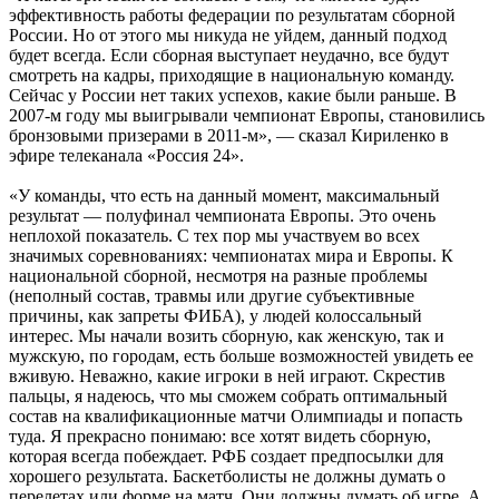
эффективность работы федерации по результатам сборной
России. Но от этого мы никуда не уйдем, данный подход
будет всегда. Если сборная выступает неудачно, все будут
смотреть на кадры, приходящие в национальную команду.
Сейчас у России нет таких успехов, какие были раньше. В
2007-м году мы выигрывали чемпионат Европы, становились
бронзовыми призерами в 2011-м», — сказал Кириленко в
эфире телеканала «Россия 24».
«У команды, что есть на данный момент, максимальный
результат — полуфинал чемпионата Европы. Это очень
неплохой показатель. С тех пор мы участвуем во всех
значимых соревнованиях: чемпионатах мира и Европы. К
национальной сборной, несмотря на разные проблемы
(неполный состав, травмы или другие субъективные
причины, как запреты ФИБА), у людей колоссальный
интерес. Мы начали возить сборную, как женскую, так и
мужскую, по городам, есть больше возможностей увидеть ее
вживую. Неважно, какие игроки в ней играют. Скрестив
пальцы, я надеюсь, что мы сможем собрать оптимальный
состав на квалификационные матчи Олимпиады и попасть
туда. Я прекрасно понимаю: все хотят видеть сборную,
которая всегда побеждает. РФБ создает предпосылки для
хорошего результата. Баскетболисты не должны думать о
перелетах или форме на матч. Они должны думать об игре. А