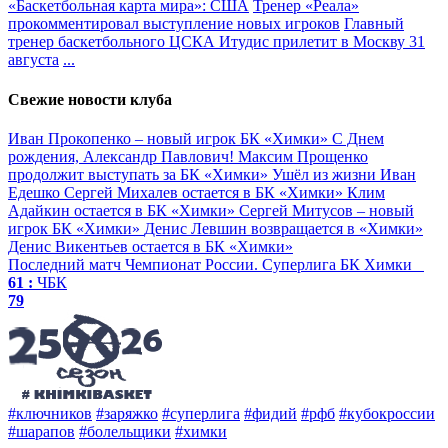
«Баскетбольная карта мира»: США
Тренер «Реала»
прокомментировал выступление новых игроков
Главный
тренер баскетбольного ЦСКА Итудис прилетит в Москву 31
августа
...
Свежие новости клуба
Иван Прокопенко – новый игрок БК «Химки»
С Днем
рождения, Александр Павлович!
Максим Прощенко
продолжит выступать за БК «Химки»
Ушёл из жизни Иван
Едешко
Сергей Михалев остается в БК «Химки»
Клим
Адайкин остается в БК «Химки»
Сергей Митусов – новый
игрок БК «Химки»
Денис Левшин возвращается в «Химки»
Денис Викентьев остается в БК «Химки»
Последний матч
Чемпионат России. Суперлига
БК Химки
61 :
ЧБК
79
#ключников
#заряжко
#суперлига
#фидий
#рфб
#кубокроссии
#шарапов
#болельщики
#химки