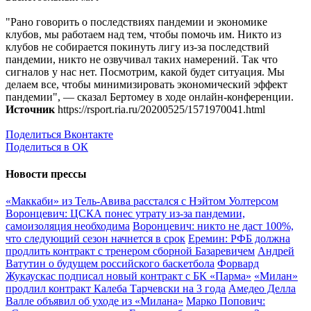
"Рано говорить о последствиях пандемии и экономике
клубов, мы работаем над тем, чтобы помочь им. Никто из
клубов не собирается покинуть лигу из-за последствий
пандемии, никто не озвучивал таких намерений. Так что
сигналов у нас нет. Посмотрим, какой будет ситуация. Мы
делаем все, чтобы минимизировать экономический эффект
пандемии", — сказал Бертомеу в ходе онлайн-конференции.
Источник
https://rsport.ria.ru/20200525/1571970041.html
Поделиться Вконтакте
Поделиться в ОК
Новости прессы
«Маккаби» из Тель-Авива расстался с Нэйтом Уолтерсом
Воронцевич: ЦСКА понес утрату из-за пандемии,
самоизоляция необходима
Воронцевич: никто не даст 100%,
что следующий сезон начнется в срок
Еремин: РФБ должна
продлить контракт с тренером сборной Базаревичем
Андрей
Ватутин о будущем российского баскетбола
Форвард
Жукаускас подписал новый контракт с БК «Парма»
«Милан»
продлил контракт Калеба Тарчевски на 3 года
Амедео Делла
Валле объявил об уходе из «Милана»
Марко Попович: