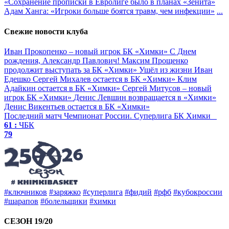
«Сохранение прописки в Евролиге было в планах «Зенита»
Адам Ханга: «Игроки больше боятся травм, чем инфекции»
...
Свежие новости клуба
Иван Прокопенко – новый игрок БК «Химки»
С Днем
рождения, Александр Павлович!
Максим Прощенко
продолжит выступать за БК «Химки»
Ушёл из жизни Иван
Едешко
Сергей Михалев остается в БК «Химки»
Клим
Адайкин остается в БК «Химки»
Сергей Митусов – новый
игрок БК «Химки»
Денис Левшин возвращается в «Химки»
Денис Викентьев остается в БК «Химки»
Последний матч
Чемпионат России. Суперлига
БК Химки
61 :
ЧБК
79
#ключников
#заряжко
#суперлига
#фидий
#рфб
#кубокроссии
#шарапов
#болельщики
#химки
СЕЗОН 19/20