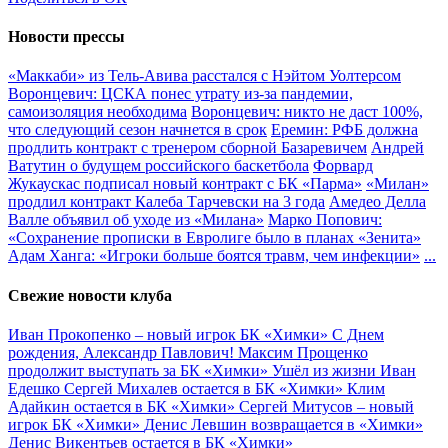
Новости прессы
«Маккаби» из Тель-Авива расстался с Нэйтом Уолтерсом
Воронцевич: ЦСКА понес утрату из-за пандемии,
самоизоляция необходима
Воронцевич: никто не даст 100%,
что следующий сезон начнется в срок
Еремин: РФБ должна
продлить контракт с тренером сборной Базаревичем
Андрей
Ватутин о будущем российского баскетбола
Форвард
Жукаускас подписал новый контракт с БК «Парма»
«Милан»
продлил контракт Калеба Тарчевски на 3 года
Амедео Делла
Валле объявил об уходе из «Милана»
Марко Попович:
«Сохранение прописки в Евролиге было в планах «Зенита»
Адам Ханга: «Игроки больше боятся травм, чем инфекции»
...
Свежие новости клуба
Иван Прокопенко – новый игрок БК «Химки»
С Днем
рождения, Александр Павлович!
Максим Прощенко
продолжит выступать за БК «Химки»
Ушёл из жизни Иван
Едешко
Сергей Михалев остается в БК «Химки»
Клим
Адайкин остается в БК «Химки»
Сергей Митусов – новый
игрок БК «Химки»
Денис Левшин возвращается в «Химки»
Денис Викентьев остается в БК «Химки»