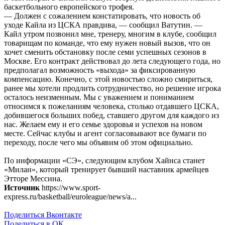
баскетбольного европейского трофея.
— Должен с сожалением констатировать, что новость об
уходе Кайла из ЦСКА правдива, — сообщил Ватутин. —
Кайл утром позвонил мне, тренеру, многим в клубе, сообщил
товарищам по команде, что ему нужен новый вызов, что он
хочет сменить обстановку после семи успешных сезонов в
Москве. Его контракт действовал до лета следующего года, но
предполагал возможность «выхода» за фиксированную
компенсацию. Конечно, с этой новостью сложно смириться,
ранее мы хотели продлить сотрудничество, но решение игрока
осталось неизменным. Мы с уважением и пониманием
относимся к пожеланиям человека, столько отдавшего ЦСКА,
добившегося больших побед, ставшего другом для каждого из
нас. Желаем ему и его семье здоровья и успехов на новом
месте. Сейчас клубы и агент согласовывают все бумаги по
переходу, после чего мы объявим об этом официально.
По информации «СЭ», следующим клубом Хайнса станет
«Милан», который тренирует бывший наставник армейцев
Этторе Мессина.
Источник
https://www.sport-
express.ru/basketball/euroleague/news/a...
Поделиться Вконтакте
Поделиться в ОК