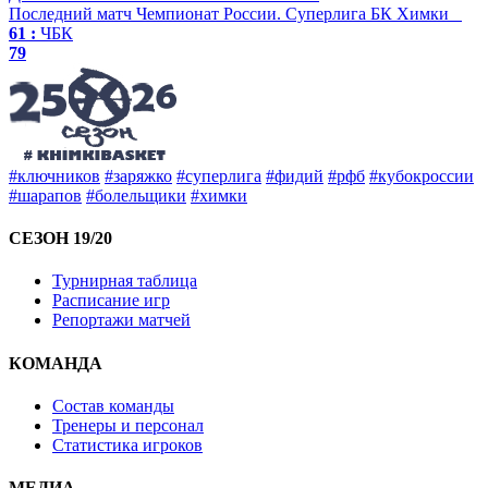
Последний матч
Чемпионат России. Суперлига
БК Химки
61 :
ЧБК
79
#ключников
#заряжко
#суперлига
#фидий
#рфб
#кубокроссии
#шарапов
#болельщики
#химки
СЕЗОН 19/20
Турнирная таблица
Расписание игр
Репортажи матчей
КОМАНДА
Состав команды
Тренеры и персонал
Статистика игроков
МЕДИА