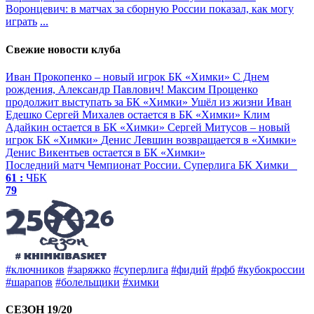
Воронцевич: в матчах за сборную России показал, как могу
играть
...
Свежие новости клуба
Иван Прокопенко – новый игрок БК «Химки»
С Днем
рождения, Александр Павлович!
Максим Прощенко
продолжит выступать за БК «Химки»
Ушёл из жизни Иван
Едешко
Сергей Михалев остается в БК «Химки»
Клим
Адайкин остается в БК «Химки»
Сергей Митусов – новый
игрок БК «Химки»
Денис Левшин возвращается в «Химки»
Денис Викентьев остается в БК «Химки»
Последний матч
Чемпионат России. Суперлига
БК Химки
61 :
ЧБК
79
#ключников
#заряжко
#суперлига
#фидий
#рфб
#кубокроссии
#шарапов
#болельщики
#химки
СЕЗОН 19/20