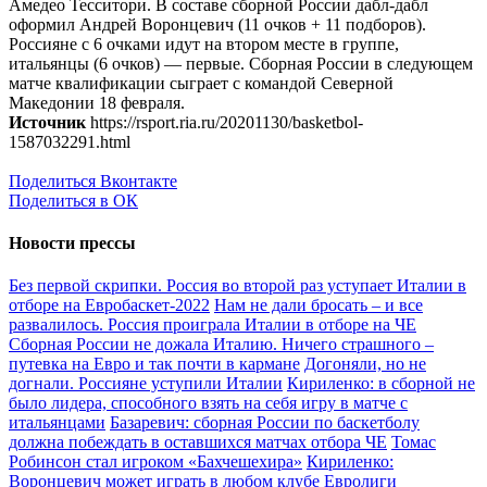
Амедео Тесситори. В составе сборной России дабл-дабл
оформил Андрей Воронцевич (11 очков + 11 подборов).
Россияне с 6 очками идут на втором месте в группе,
итальянцы (6 очков) — первые. Сборная России в следующем
матче квалификации сыграет с командой Северной
Македонии 18 февраля.
Источник
https://rsport.ria.ru/20201130/basketbol-
1587032291.html
Поделиться Вконтакте
Поделиться в ОК
Новости прессы
Без первой скрипки. Россия во второй раз уступает Италии в
отборе на Евробаскет-2022
Нам не дали бросать – и все
развалилось. Россия проиграла Италии в отборе на ЧЕ
Сборная России не дожала Италию. Ничего страшного –
путевка на Евро и так почти в кармане
Догоняли, но не
догнали. Россияне уступили Италии
Кириленко: в сборной не
было лидера, способного взять на себя игру в матче с
итальянцами
Базаревич: сборная России по баскетболу
должна побеждать в оставшихся матчах отбора ЧЕ
Томас
Робинсон стал игроком «Бахчешехира»
Кириленко:
Воронцевич может играть в любом клубе Евролиги