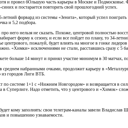
отя и провел бОльшую часть карьеры в Москве и Подмосковье. Ф
о-синих и постарается повторить свой прошлогодний успех.
-летний форвард из системы «Зенита», который успел поиграть 
чка и 5,2 подбора.
 про него нельзя не сказать. Похоже, центровой полностью восст
абирает форму к сезону, и если все пойдет по плану, то 34-лет
е центрового, пожалуй, будет влиять на многое в гонке лидеров
можно. «Химки» исключениями не стали, расставшись сразу с 5 б
ете больше 14 минут и принял участие минимум в 30 матчах, поэ
 в среднем набранными очками, продолжит карьеру в «Металлург
 из городов Лиги ВТБ.
т по системе 1+1 с «Нижним Новгородом» и возвращается в сил
а в Суперлиге. Надо отметить, что у центрового и «Химок» сло
удет кому заполнять: свои телеграм-каналы завели Владислав 
оков и повышению узнаваемости.