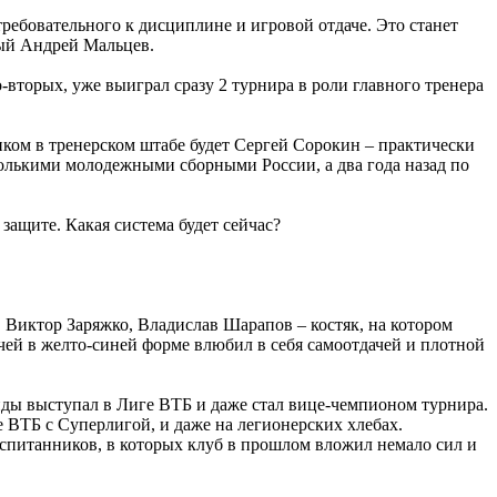
требовательного к дисциплине и игровой отдаче. Это станет
ный Андрей Мальцев.
-вторых, уже выиграл сразу 2 турнира в роли главного тренера
ком в тренерском штабе будет Сергей Сорокин – практически
колькими молодежными сборными России, а два года назад по
защите. Какая система будет сейчас?
 Виктор Заряжко, Владислав Шарапов – костяк, на котором
чей в желто-синей форме влюбил в себя самоотдачей и плотной
нды выступал в Лиге ВТБ и даже стал вице-чемпионом турнира.
е ВТБ с Суперлигой, и даже на легионерских хлебах.
оспитанников, в которых клуб в прошлом вложил немало сил и