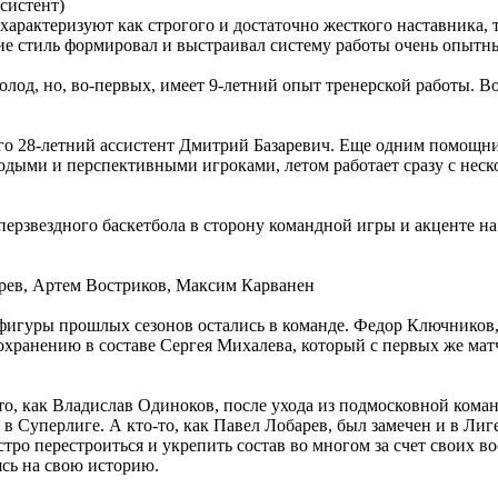
систент)
 характеризуют как строгого и достаточно жесткого наставника, 
тие стиль формировал и выстраивал систему работы очень опыт
лод, но, во-первых, имеет 9-летний опыт тренерской работы. Во
го 28-летний ассистент Дмитрий Базаревич. Еще одним помощни
лодыми и перспективными игроками, летом работает сразу с нес
ерзвездного баскетбола в сторону командной игры и акценте на 
рев, Артем Востриков, Максим Карванен
фигуры прошлых сезонов остались в команде. Федор Ключников,
охранению в составе Сергея Михалева, который с первых же мат
-то, как Владислав Одиноков, после ухода из подмосковной кома
в Суперлиге. А кто-то, как Павел Лобарев, был замечен и в Лиг
о перестроиться и укрепить состав во многом за счет своих в
ясь на свою историю.