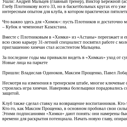
Ушли: Андрей Мальцев (главный тренер), Виктор Бережной (ас
Глебу Плотникову всего 33, но в баскетбольных кругах его уже
интересным опытом для клуба, в котором практически пятиле
Что важно здесь для «Химок»: пусть Плотников и достаточно мо
– Кубок и чемпионат Казахстана.
Вместе с Плотниковым в «Химки» из «Астаны» переезжает и е
всю свою карьеру 31-летний специалист посвятил работе с мо
приглашению химчан стал ассистентом Мальцева.
За последние годы мы привыкли видеть в «Химках» уход от суп
Новые лица на паркете
Пришли: Владислав Одиноков, Максим Прощенко, Павел Лоба
Несмотря на изменения в тренерском штабе, многие ключевые 
строилась игра химчан. Наверняка болельщики порадовались с
защитой.
Клуб также сделал ставку на возвращение воспитанников. Кто
Кто-то, как Максим Прощенко, в основном пробовал свои силы 
Этими подписаниями «Химки» дают понять: они намерены быстр
времени для раскрытия потенциала. Начать новую главу, опира