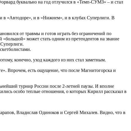
орвард буквально на год отлучился в «Темп-СУМЗ» – и стал
и в «Автодоре», и в «Нижнем», и в клубах Суперлиги. В
ановился от травмы и готов играть без ограничений по
ний «большой» может стать одним из претендентов на звание
 Суперлиги.
аскетболистами.
тому, конечно, уход каждого из них стал заметным.
е». Впрочем, есть ощущение, что после Магнитогорска и
ьнейший турнир России после 2-летней паузы. И вполне
жились особо теплые отношения, о которых Кирилл рассказал в
Шарапов, Владислав Одиноков и Сергей Михалев. Видно, что в