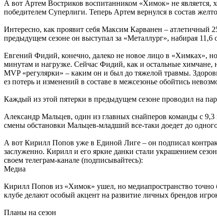
А вот Артем Востриков воспитанником «Химок» не является, х
победителем Суперлиги. Теперь Артем вернулся в состав желт
Интересно, как проявит себя Максим Карванен – атлетичный 25
предыдущем сезоне он выступал за «Металлург», набирая 11,6 о
Евгений Фидий, конечно, далеко не новое лицо в «Химках», но
минутам и нагрузке. Сейчас Фидий, как и остальные химчане, н
MVP «регулярки» – каким он и был до тяжелой травмы. Здоровь
ез потерь и изменений в составе в межсезонье обойтись невоз
Каждый из этой пятерки в предыдущем сезоне проводил на парк
Александр Мальцев, один из главных снайперов команды с 9,3
смены обстановки Мальцев-младший все-таки доедет до одного
А вот Кирилл Попов уже в Единой Лиге – он подписал контрак
заслуженно. Кирилл и его яркие данки стали украшением сезон
своем телеграм-канале (подписывайтесь):
Медиа
Кирилл Попов из «Химок» ушел, но медиапространство точно б
клубе делают особый акцент на развитие личных брендов игр
Планы на сезон