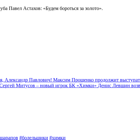
уба Павел Астахов: «Будем бороться за золото».
я, Александр Павлович!
Максим Прощенко продолжит выступат
Сергей Митусов – новый игрок БК «Химки»
Денис Левшин воз
шарапов
#болельщики
#химки