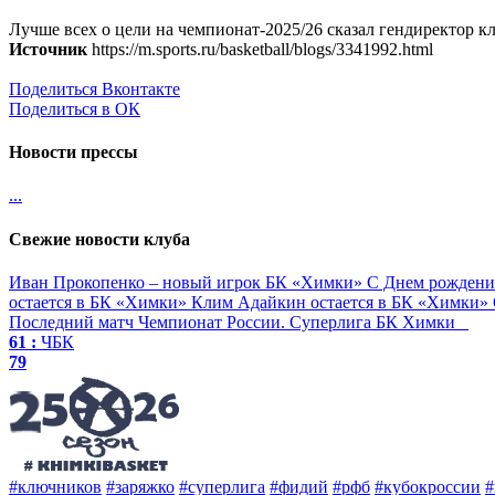
Лучше всех о цели на чемпионат-2025/26 сказал гендиректор кл
Источник
https://m.sports.ru/basketball/blogs/3341992.html
Поделиться Вконтакте
Поделиться в ОК
Новости прессы
...
Свежие новости клуба
Иван Прокопенко – новый игрок БК «Химки»
С Днем рождени
остается в БК «Химки»
Клим Адайкин остается в БК «Химки»
Последний матч
Чемпионат России. Суперлига
БК Химки
61 :
ЧБК
79
#ключников
#заряжко
#суперлига
#фидий
#рфб
#кубокроссии
#