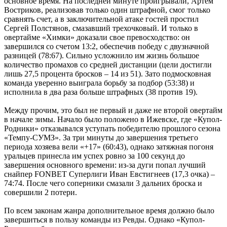
основное время. На последней минуте проигрывали, Артем
Востриков, реализовав только один штрафной, смог только
сравнять счет, а в заключительной атаке гостей простил
Сергей Полстянов, смазавший трехочковый. И только в
овертайме «Химки» доказали свое превосходство: он
завершился со счетом 13:2, обеспечив победу с двузначной
разницей (78:67). Сильно усложнило им жизнь большое
количество промахов со средней дистанции (цели достигли
лишь 27,5 процента бросков – 14 из 51). Зато подмосковная
команда уверенно выиграла борьбу за подбор (53:38) и
исполнила в два раза больше штрафных (38 против 19).
Между прочим, это был не первый и даже не второй овертайм
в начале зимы. Начало было положено в Ижевске, где «Купол-
Родники» отказывался уступать победителю прошлого сезона
«Темпу-СУМЗ». За три минуты до завершения третьего
периода хозяева вели «+17» (60:43), однако затяжная погоня
уральцев принесла им успех ровно за 100 секунд до
завершения основного времени: из-за дуги попал лучший
снайпер FONBET Суперлиги Иван Евстигнеев (17,3 очка) –
74:74. После чего соперники смазали 3 дальних броска и
совершили 2 потери.
По всем законам жанра дополнительное время должно было
завершиться в пользу команды из Ревды. Однако «Купол-