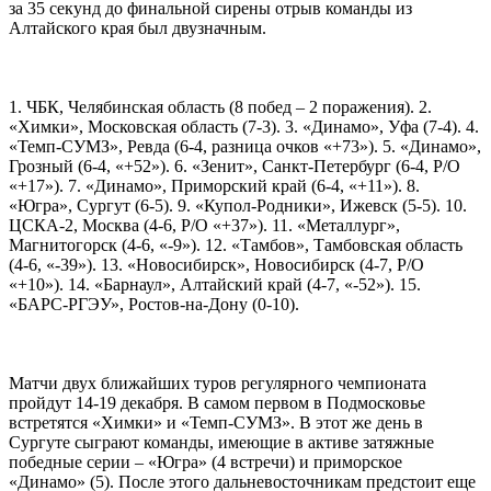
за 35 секунд до финальной сирены отрыв команды из
Алтайского края был двузначным.
1. ЧБК, Челябинская область (8 побед – 2 поражения). 2.
«Химки», Московская область (7-3). 3. «Динамо», Уфа (7-4). 4.
«Темп-СУМЗ», Ревда (6-4, разница очков «+73»). 5. «Динамо»,
Грозный (6-4, «+52»). 6. «Зенит», Санкт-Петербург (6-4, Р/О
«+17»). 7. «Динамо», Приморский край (6-4, «+11»). 8.
«Югра», Сургут (6-5). 9. «Купол-Родники», Ижевск (5-5). 10.
ЦСКА-2, Москва (4-6, Р/О «+37»). 11. «Металлург»,
Магнитогорск (4-6, «-9»). 12. «Тамбов», Тамбовская область
(4-6, «-39»). 13. «Новосибирск», Новосибирск (4-7, Р/О
«+10»). 14. «Барнаул», Алтайский край (4-7, «-52»). 15.
«БАРС-РГЭУ», Ростов-на-Дону (0-10).
Матчи двух ближайших туров регулярного чемпионата
пройдут 14-19 декабря. В самом первом в Подмосковье
встретятся «Химки» и «Темп-СУМЗ». В этот же день в
Сургуте сыграют команды, имеющие в активе затяжные
победные серии – «Югра» (4 встречи) и приморское
«Динамо» (5). После этого дальневосточникам предстоит еще