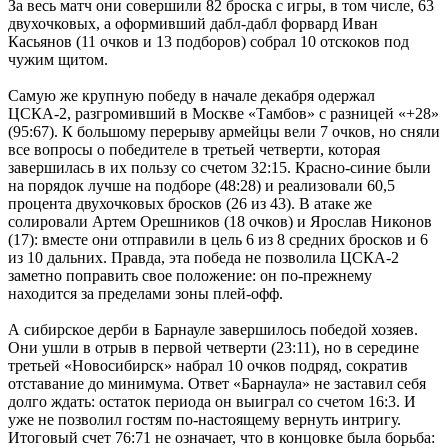
За весь матч они совершили 82 броска с игры, в том числе, 63
двухочковых, а оформивший дабл-дабл форвард Иван
Касьянов (11 очков и 13 подборов) собрал 10 отскоков под
чужим щитом.
Самую же крупную победу в начале декабря одержал
ЦСКА-2, разгромивший в Москве «Тамбов» с разницей «+28»
(95:67). К большому перерыву армейцы вели 7 очков, но сняли
все вопросы о победителе в третьей четверти, которая
завершилась в их пользу со счетом 32:15. Красно-синие были
на порядок лучше на подборе (48:28) и реализовали 60,5
процента двухочковых бросков (26 из 43). В атаке же
солировали Артем Орешников (18 очков) и Ярослав Никонов
(17): вместе они отправили в цель 6 из 8 средних бросков и 6
из 10 дальних. Правда, эта победа не позволила ЦСКА-2
заметно поправить свое положение: он по-прежнему
находится за пределами зоны плей-офф.
А сибирское дерби в Барнауле завершилось победой хозяев.
Они ушли в отрыв в первой четверти (23:11), но в середине
третьей «Новосибирск» набрал 10 очков подряд, сократив
отставание до минимума. Ответ «Барнаула» не заставил себя
долго ждать: остаток периода он выиграл со счетом 16:3. И
уже не позволил гостям по-настоящему вернуть интригу.
Итоговый счет 76:71 не означает, что в концовке была борьба: