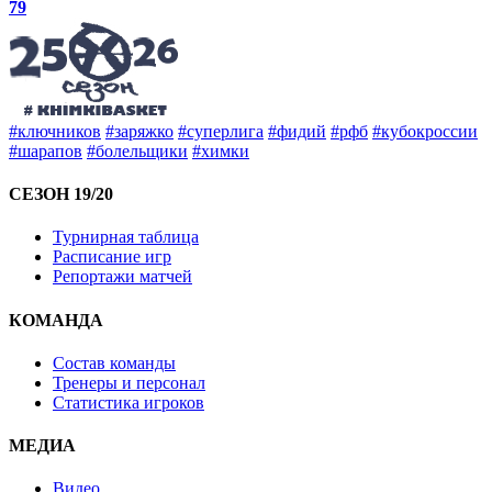
79
#ключников
#заряжко
#суперлига
#фидий
#рфб
#кубокроссии
#шарапов
#болельщики
#химки
СЕЗОН 19/20
Турнирная таблица
Расписание игр
Репортажи матчей
КОМАНДА
Состав команды
Тренеры и персонал
Статистика игроков
МЕДИА
Видео