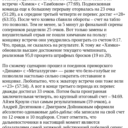
встречи «Химок» с «Тамбовом» (77:69). Подмосковная
команда еще к большому перерыву оторвалась на 23 очка
(51:28), а к середине третьей четверти ее перевес достиг «+28»
(63:35). После чего хозяева сбавили обороты – счет на табло
это позволял. Тем не менее, за 5 минут до финальной сирены
соперников разделяли 25 очков. Вот только замены и
внушительный отрыв не пошли химчанам на пользу:
концовку встречи они умудрились проиграть со счетом 0:17.
Что, правда, не сказалось на результате. К тому же «Химки»
обновили высшее достижение текущего чемпионата,
реализовав 95,0 процента штрафных бросков (19 из 20).
По схожему сценарию прошел и поединок приморского
«Динамо» с «Металлургом» — разве что бело-голубые не
позволили настолько сильно сократить отставание в
концовке. Любопытно, что к экватору встречи они тоже вели
«+23» (57:34). А вот в конце третьего периода их перевес
дважды достигал 33 очков. Потом была проигранная
заключительная четверть, но крупный итоговый счет – 94:69.
Айзея Кроули стал самым результативным (19 очков), а
Андрей Десятников с Дмитрием Дойниковым оформили
абсолютно одинаковые дабл-даблы: оба записали на свой счет
по 12 очков и 10 подборов. Стоит отметить, что
дальневосточники в настоящий момент являются
обладателями самой затяжной действующей победной серии: