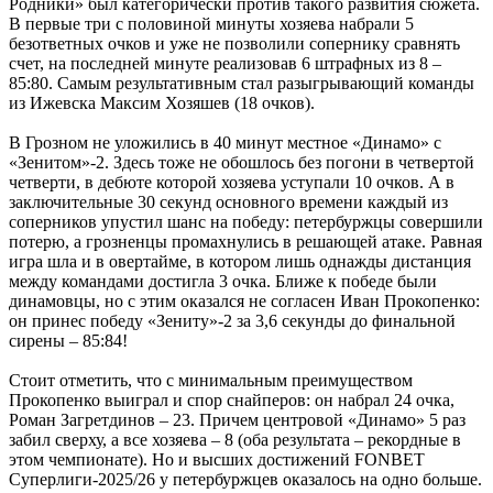
Родники» был категорически против такого развития сюжета.
В первые три с половиной минуты хозяева набрали 5
безответных очков и уже не позволили сопернику сравнять
счет, на последней минуте реализовав 6 штрафных из 8 –
85:80. Самым результативным стал разыгрывающий команды
из Ижевска Максим Хозяшев (18 очков).
В Грозном не уложились в 40 минут местное «Динамо» с
«Зенитом»-2. Здесь тоже не обошлось без погони в четвертой
четверти, в дебюте которой хозяева уступали 10 очков. А в
заключительные 30 секунд основного времени каждый из
соперников упустил шанс на победу: петербуржцы совершили
потерю, а грозненцы промахнулись в решающей атаке. Равная
игра шла и в овертайме, в котором лишь однажды дистанция
между командами достигла 3 очка. Ближе к победе были
динамовцы, но с этим оказался не согласен Иван Прокопенко:
он принес победу «Зениту»-2 за 3,6 секунды до финальной
сирены – 85:84!
Стоит отметить, что с минимальным преимуществом
Прокопенко выиграл и спор снайперов: он набрал 24 очка,
Роман Загретдинов – 23. Причем центровой «Динамо» 5 раз
забил сверху, а все хозяева – 8 (оба результата – рекордные в
этом чемпионате). Но и высших достижений FONBET
Суперлиги-2025/26 у петербуржцев оказалось на одно больше.