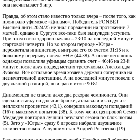
она насчитывает 5 игр.
Правда, об этом стало известно только вчера – после того, как
проиграло уфимское «Динамо». Победитель FONBET
Высшей лиги-2024/25 не знал поражений на протяжении 7
матчей, однако в Сургуте все-таки был вынужден уступить.
При этом гости здорово начали – 23:10 на последней минуте
стартовой четверти. Но во втором периоде «Югра»
перехватила инициативу, выиграла его со счетом 31:15 и к
большому перерыву повела «+6» (44:38). А после него лишь
однажды позволила уфимцам сравнять счет – 46:46 на 23-й
минуте после двух подряд метких трехочковых Александра
Зубкова. Все остальное время хозяева держали соперника на
незначительной дистанции. А на последней минуте повели с
двузначной разницей, выиграв в итоге 90:81.
Динамовцев не спасли даже два рекорда чемпионата. Они
сделали ставку на дальние броски, атаковали из-за дуги с
неплохим процентом (42,1), совершив максимум попаданий
(16) и максимум попыток (38). К тому же их центровой Семен
Медведев повторил лучший результат сезона по блок-шотам
(5). Зато у «Югры» сразу 6 игроков набрали двузначное
количество очков. А лучшим стал Андрей Рогозенко (19).
Большое внимание привлекло дерби Челябинской области с