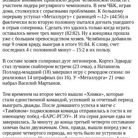
участием лидера регулярного чемпионата. В нем ЧБК, играя
дома, столкнулся с серьезными проблемами. К большому
перерыву уступал «Металлургу» с разницей «-12» (44:56) и
фактически всю вторую половину пытался догнать ушедшего
в отрыв соперника. Сделать это удалось только когда играть
оставалось менее трех минут (82:82). Ну а концовка прошла
уже с большим превосходством хозяев. Челябинцы добавили
еще 9 очков кряду, выиграв в итоге 91:84. К слову, счет
последних 4 с половиной минут – 15:2 в их пользу.
В составе хозяев солировал дуэт легионеров. Кортез Эдвардс
стал лучшим снайпером встречи (23 очка), а Натаниель
Поллард-младший (18) завершил игру с рекордом сезона: он
реализовал 14 штрафных (из 16). У «Металлурга» 21 очко
набрал Василий Мартынов.
Тем временем на второе место вышли «Химки», которые
стали единственной командой, успевшей за отчетный период
выиграть дважды. После домашнего успеха в матче с
«Тамбовом» подмосковная команда отправилась в гости к не
имеющему побед «БАРС-РГЭУ». И эта серия дончан едва не
завершилась. За минуту до конца третьей четверти отставание
химчан было двузначным. Они, правда, вышли вперед уже к
середине четвертого периода, но чуть было не уступили в