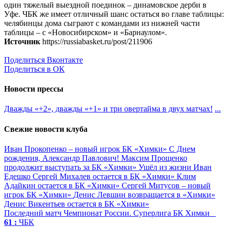
один тяжелый выездной поединок – динамовское дерби в
Уфе. ЧБК же имеет отличный шанс остаться во главе таблицы:
челябинцы дома сыграют с командами из нижней части
таблицы – с «Новосибирском» и «Барнаулом».
Источник
https://russiabasket.ru/post/211906
Поделиться Вконтакте
Поделиться в ОК
Новости прессы
Дважды «+2», дважды «+1» и три овертайма в двух матчах!
...
Свежие новости клуба
Иван Прокопенко – новый игрок БК «Химки»
С Днем
рождения, Александр Павлович!
Максим Прощенко
продолжит выступать за БК «Химки»
Ушёл из жизни Иван
Едешко
Сергей Михалев остается в БК «Химки»
Клим
Адайкин остается в БК «Химки»
Сергей Митусов – новый
игрок БК «Химки»
Денис Левшин возвращается в «Химки»
Денис Викентьев остается в БК «Химки»
Последний матч
Чемпионат России. Суперлига
БК Химки
61 :
ЧБК