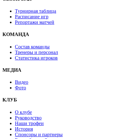
Турнирная таблица
Расписание игр
Репортажи матчей
КОМАНДА
Состав команды
Тренеры и персонал
Статистика игроков
МЕДИА
Видео
Фото
КЛУБ
О клубе
Руководство
Наши трофеи
История
Спонсоры и партнеры