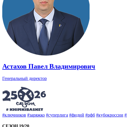
Астахов Павел Владимирович
Генеральный директор
#ключников
#заряжко
#суперлига
#фидий
#рфб
#кубокроссии
#
СЕЗОН 19/20