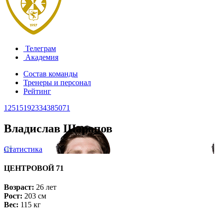
Телеграм
Академия
Состав команды
Тренеры и персонал
Рейтинг
1
2
5
15
19
23
34
38
50
71
Владислав Шарапов
Статистика
ЦЕНТРОВОЙ
71
Возраст:
26 лет
Рост:
203 см
Вес:
115 кг