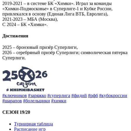
2019-2021 – в системе БК «Химки». Играл за команды
«Химки-Подмосковье» в Суперлиге-1 и Кубке России,
привлекался в основу (Единая Лига ВТБ, Евролига),
2021-2023 – МБА (Москва),
С 2024 – БК «Химки».
Достижения
2025 – бронзовый призёр Суперлиги,
2026 – серебряный призёр Суперлиги; символическая пятерка
Суперлиги.
#ключников
#заряжко
#суперлига
#фидий
#рфб
#кубокроссии
#шарапов
#болельщики
#химки
СЕЗОН 19/20
Турнирная таблица
Расписание игр