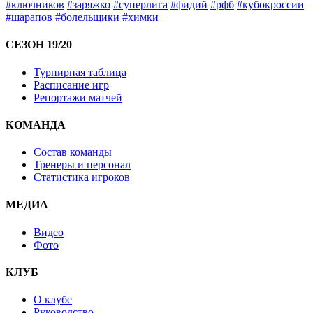
#ключников
#заряжко
#суперлига
#фидий
#рфб
#кубокроссии
#шарапов
#болельщики
#химки
СЕЗОН 19/20
Турнирная таблица
Расписание игр
Репортажи матчей
КОМАНДА
Состав команды
Тренеры и персонал
Статистика игроков
МЕДИА
Видео
Фото
КЛУБ
О клубе
Руководство