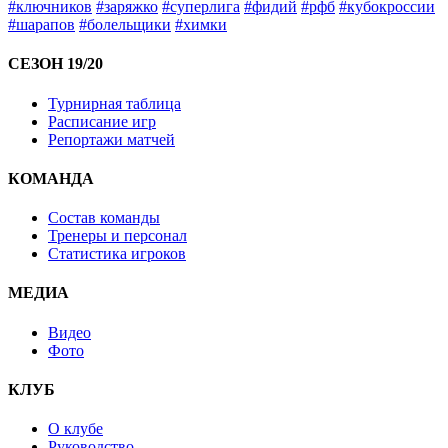
#ключников
#заряжко
#суперлига
#фидий
#рфб
#кубокроссии
#шарапов
#болельщики
#химки
СЕЗОН 19/20
Турнирная таблица
Расписание игр
Репортажи матчей
КОМАНДА
Состав команды
Тренеры и персонал
Статистика игроков
МЕДИА
Видео
Фото
КЛУБ
О клубе
Руководство