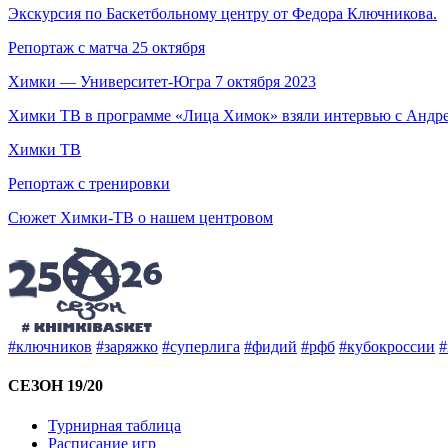
Экскурсия по Баскетбольному центру от Федора Ключникова.
Репортаж с матча 25 октября
Химки — Университет-Югра 7 октября 2023
Химки ТВ в программе «Лица Химок» взяли интервью с Андр
Химки ТВ
Репортаж с тренировки
Сюжет Химки-ТВ о нашем центровом
#ключников
#заряжко
#суперлига
#фидий
#рфб
#кубокроссии
#
СЕЗОН 19/20
Турнирная таблица
Расписание игр