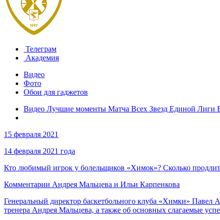
Телеграм
Академия
Видео
Фото
Обои для гаджетов
Видео Лучшие моменты Матча Всех Звезд Единой Лиги 
15 февраля 2021
14 февраля 2021 года
Кто любимый игрок у болельщиков «Химок»? Сколько продлитс
Комментарии Андрея Мальцева и Ильи Карпенкова
Генеральный директор баскетбольного клуба «Химки» Павел Ас
тренера Андрея Мальцева, а также об основных слагаемые усп