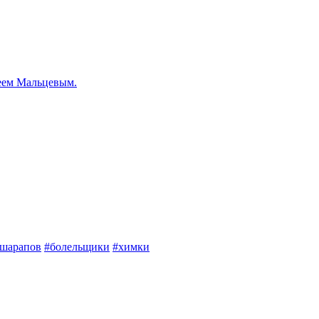
еем Мальцевым.
шарапов
#болельщики
#химки