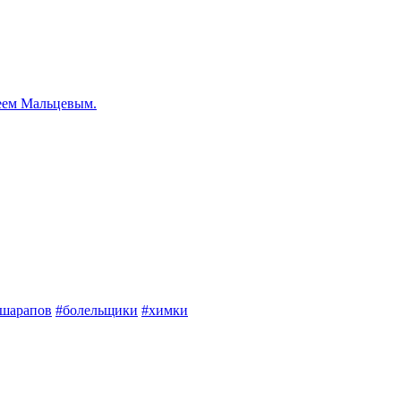
еем Мальцевым.
шарапов
#болельщики
#химки