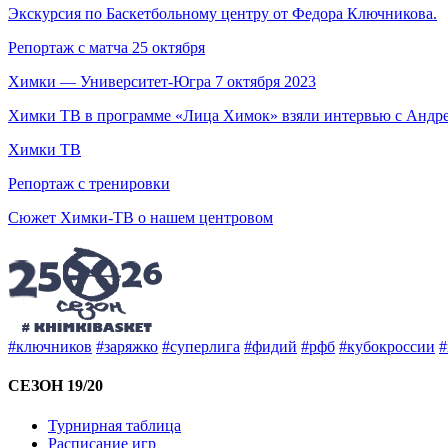
Экскурсия по Баскетбольному центру от Федора Ключникова.
Репортаж с матча 25 октября
Химки — Университет-Югра 7 октября 2023
Химки ТВ в программе «Лица Химок» взяли интервью с Андр
Химки ТВ
Репортаж с тренировки
Сюжет Химки-ТВ о нашем центровом
#ключников
#заряжко
#суперлига
#фидий
#рфб
#кубокроссии
#
СЕЗОН 19/20
Турнирная таблица
Расписание игр