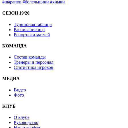
#шарапов
#болельщики
#химки
СЕЗОН 19/20
Турнирная таблица
Расписание игр
Репортажи матчей
КОМАНДА
Состав команды
Тренеры и персонал
Статистика игроков
МЕДИА
Видео
Фото
КЛУБ
О клубе
Руководство
Наши трофеи