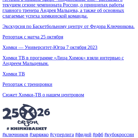
текущем сезоне чемпионата России, о принципах работы
главного тренера Андрея Мальцева, а также об основных
слагаемые успеха химкинской команды.
Экскурсия по Баскетбольному центру от Федора Ключникова.
Репортаж с матча 25 октября
Химки — Университет-Югра 7 октября 2023
Химки ТВ в программе «Лица Химок» взяли интервью с
Андреем Мальцевым.
Химки ТВ
Репортаж с тренировки
Сюжет Химки-ТВ о нашем центровом
#ключников
#заряжко
#суперлига
#фидий
#рфб
#кубокроссии