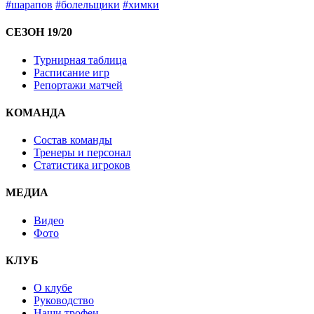
#шарапов
#болельщики
#химки
СЕЗОН 19/20
Турнирная таблица
Расписание игр
Репортажи матчей
КОМАНДА
Состав команды
Тренеры и персонал
Статистика игроков
МЕДИА
Видео
Фото
КЛУБ
О клубе
Руководство
Наши трофеи