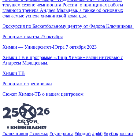
текущем сезоне чемпионата России, о принципах работы
главного тренера Андрея Мальцева, а также об основных
слагаемые успеха химкинской команды.
Экскурсия по Баскетбольному центру от Федора Ключникова.
Репортаж с матча 25 октября
Химки — Университет-Югра 7 октября 2023
Химки ТВ в программе «Лица Химок» взяли интервью с
Андреем Мальцевым.
Химки ТВ
Репортаж с тренировки
Сюжет Химки-ТВ о нашем центровом
#ключников
#заряжко
#суперлига
#фидий
#рфб
#кубокроссии