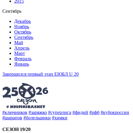
2015
Сентябрь
Декабрь
Ноябрь
Октябрь
Сентябрь
Май
Апрель
Март
Февраль
Январь
Завершился первый этап ЕЮБЛ U 20
#ключников
#заряжко
#суперлига
#фидий
#рфб
#кубокроссии
#шарапов
#болельщики
#химки
СЕЗОН 19/20