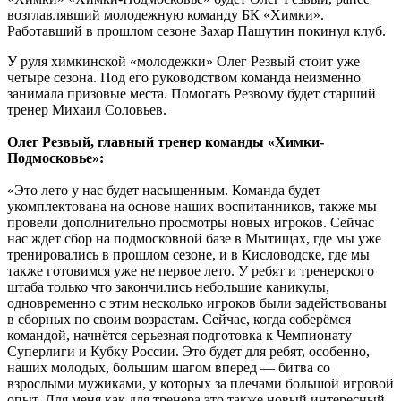
возглавлявший молодежную команду БК «Химки».
Работавший в прошлом сезоне Захар Пашутин покинул клуб.
У руля химкинской «молодежки» Олег Резвый стоит уже
четыре сезона. Под его руководством команда неизменно
занимала призовые места. Помогать Резвому будет старший
тренер Михаил Соловьев.
Олег Резвый, главный тренер команды «Химки-
Подмосковье»:
«Это лето у нас будет насыщенным. Команда будет
укомплектована на основе наших воспитанников, также мы
провели дополнительно просмотры новых игроков. Сейчас
нас ждет сбор на подмосковной базе в Мытищах, где мы уже
тренировались в прошлом сезоне, и в Кисловодске, где мы
также готовимся уже не первое лето. У ребят и тренерского
штаба только что закончились небольшие каникулы,
одновременно с этим несколько игроков были задействованы
в сборных по своим возрастам. Сейчас, когда соберёмся
командой, начнётся серьезная подготовка к Чемпионату
Суперлиги и Кубку России. Это будет для ребят, особенно,
наших молодых, большим шагом вперед — битва со
взрослыми мужиками, у которых за плечами большой игровой
опыт. Для меня как для тренера это также новый интересный