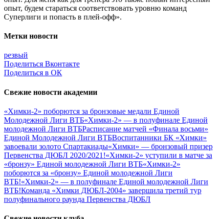
опыт, будем стараться соответствовать уровню команд
Суперлиги и попасть в плей-офф».
Метки новости
резвый
Поделиться Вконтакте
Поделиться в ОК
Свежие новости академии
«Химки-2» поборются за бронзовые медали Единой
Молодежной Лиги ВТБ
«Химки-2» — в полуфинале Единой
молодежной Лиги ВТБ
Расписание матчей «Финала восьми»
Единой Молодежной Лиги ВТБ
Воспитанники БК «Химки»
завоевали золото Спартакиады
«Химки» — бронзовый призер
Первенства ДЮБЛ 2020/2021!
«Химки-2» уступили в матче за
«бронзу» Единой молодежной Лиги ВТБ
«Химки-2»
поборются за «бронзу» Единой молодежной Лиги
ВТБ!
«Химки-2» — в полуфинале Единой молодежной Лиги
ВТБ!
Команда «Химки ДЮБЛ-2004» завершила третий тур
полуфинального раунда Первенства ДЮБЛ
Свежие новости клуба