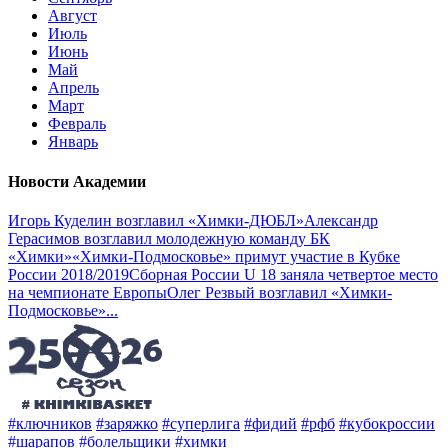
Август
Июль
Июнь
Май
Апрель
Март
Февраль
Январь
Новости Академии
Игорь Куделин возглавил «Химки-ДЮБЛ»
Александр
Герасимов возглавил молодежную команду БК
«Химки»
«Химки-Подмосковье» примут участие в Кубке
России 2018/2019
Сборная России U 18 заняла четвертое место
на чемпионате Европы
Олег Резвый возглавил «Химки-
Подмосковье»
...
#ключников
#заряжко
#суперлига
#фидий
#рфб
#кубокроссии
#шарапов
#болельщики
#химки