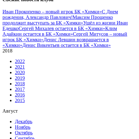
Иван Прокопенко – новый игрок БК «Химки»
С Днем
рождения, Александр Павлович!
Максим Прощенко
продолжит выступать за БК «Химки»
Ушёл из жизни Иван
Едешко
Сергей Михалев остается в БК «Химки»
Клим
Адайкин остается в БК «Химки»
Сергей Митусов – новый
игрок БК «Химки»
Денис Левшин возвращается в
«Химки»
Денис Викентьев остается в БК «Химки»
2018
2022
2021
2020
2019
2018
2017
2016
2015
Август
Декабрь
Ноябрь
Октябрь
Сентябрь