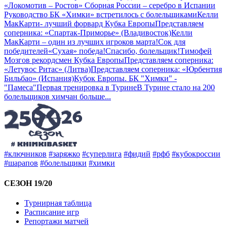
«Локомотив – Ростов»
Сборная России – серебро в Испании
Руководство БК «Химки» встретилось с болельщиками
Келли
МакКарти- лучший форвард Кубка Европы
Представляем
соперника: «Спартак-Приморье» (Владивосток)
Келли
МакКарти – один из лучших игроков марта!
Сок для
победителей
«Сухая» победа!
Спасибо, болельщик!
Тимофей
Мозгов рекордсмен Кубка Европы
Представляем соперника:
«Летувос Ритас» (Литва)
Представляем соперника: «Юрбентия
Бильбао» (Испания)
Кубок Европы. БК "Химки" -
"Памеса"
Первая тренировка в Турине
В Турине стало на 200
болельщиков химчан больше
...
#ключников
#заряжко
#суперлига
#фидий
#рфб
#кубокроссии
#шарапов
#болельщики
#химки
СЕЗОН 19/20
Турнирная таблица
Расписание игр
Репортажи матчей