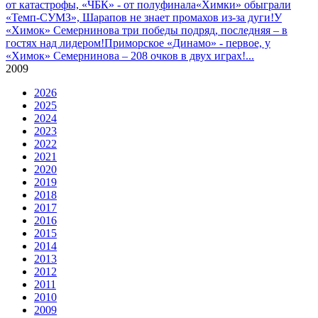
от катастрофы, «ЧБК» - от полуфинала
«Химки» обыграли
«Темп-СУМЗ», Шарапов не знает промахов из-за дуги!
У
«Химок» Семернинова три победы подряд, последняя – в
гостях над лидером!
Приморское «Динамо» - первое, у
«Химок» Семернинова – 208 очков в двух играх!
...
2009
2026
2025
2024
2023
2022
2021
2020
2019
2018
2017
2016
2015
2014
2013
2012
2011
2010
2009