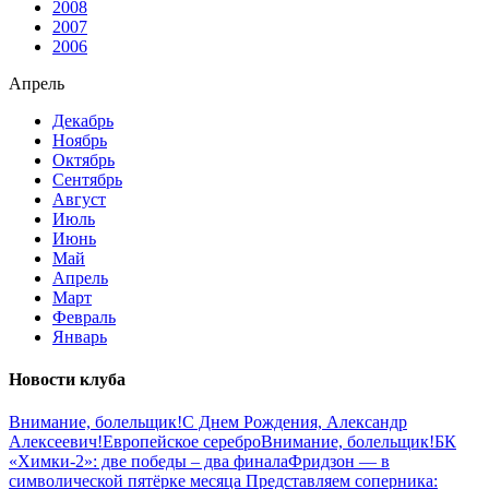
2008
2007
2006
Апрель
Декабрь
Ноябрь
Октябрь
Сентябрь
Август
Июль
Июнь
Май
Апрель
Март
Февраль
Январь
Новости клуба
Внимание, болельщик!
С Днем Рождения, Александр
Алексеевич!
Европейское серебро
Внимание, болельщик!
БК
«Химки-2»: две победы – два финала
Фридзон — в
символической пятёрке месяца
Представляем соперника: