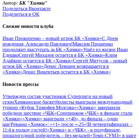
Автор:
БК "Химки"
Поделиться Вконтакте
Поделиться в ОК
Свежие новости клуба
Иван Прокопенко – новый игрок БК «Химки»
С Днем
рождения, Александр Павлович!
Максим Прощенко
продолжит выступать за БК «Химки»
Ушёл из жизни Иван
Едешко
Сергей Михалев остается в БК «Химки»
Клим
Адайкин остается в БК «Химки»
Сергей Митусов – новый
игрок БК «Химки»
Денис Левшин возвращается в
«Химки»
Денис Викентьев остается в БК «Химки»
Новости прессы
Утвержден состав участников Cуперлиги на новый
сезон
Химкинские баскетболисты выиграли международный
турнир «Кубок Тимофея Мозгова»
«Химки» завершили
победное шествие «ЧБК»
Соперником «ЧБК» в финале стали
«Химки»
«Химки» выиграли «+40», до финала – один
шаг
Реванш «Химок»: «+1» после «-25»!
В четвертьфиналах –
11:4 в пользу гостей!
«Химки» и «ЧБК» - в полуфинале,
прошлогодний победитель – без медалей
«Темп-СУМЗ» в шаге