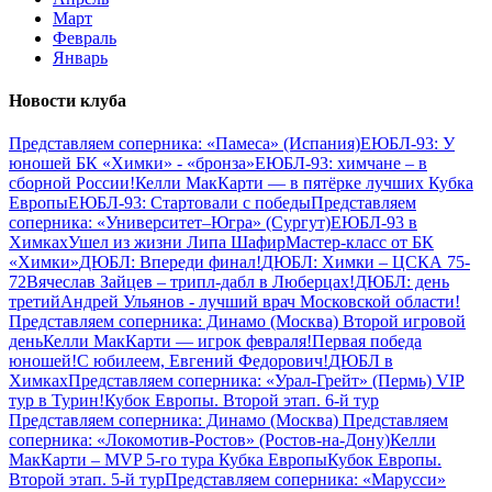
Март
Февраль
Январь
Новости клуба
Представляем соперника: «Памеса» (Испания)
ЕЮБЛ-93: У
юношей БК «Химки» - «бронза»
ЕЮБЛ-93: химчане – в
сборной России!
Келли МакКарти — в пятёрке лучших Кубка
Европы
ЕЮБЛ-93: Стартовали с победы
Представляем
соперника: «Университет–Югра» (Сургут)
ЕЮБЛ-93 в
Химках
Ушел из жизни Липа Шафир
Мастер-класс от БК
«Химки»
ДЮБЛ: Впереди финал!
ДЮБЛ: Химки – ЦСКА 75-
72
Вячеслав Зайцев – трипл-дабл в Люберцах!
ДЮБЛ: день
третий
Андрей Ульянов - лучший врач Московской области!
Представляем соперника: Динамо (Москва)
Второй игровой
день
Келли МакКарти — игрок февраля!
Первая победа
юношей!
С юбилеем, Евгений Федорович!
ДЮБЛ в
Химках
Представляем соперника: «Урал-Грейт» (Пермь)
VIP
тур в Турин!
Кубок Европы. Второй этап. 6-й тур
Представляем соперника: Динамо (Москва)
Представляем
соперника: «Локомотив-Ростов» (Ростов-на-Дону)
Келли
МакКарти – MVP 5-го тура Кубка Европы
Кубок Европы.
Второй этап. 5-й тур
Представляем соперника: «Марусси»