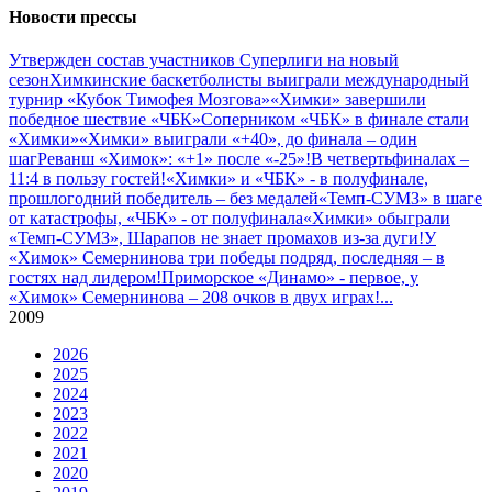
Новости прессы
Утвержден состав участников Cуперлиги на новый
сезон
Химкинские баскетболисты выиграли международный
турнир «Кубок Тимофея Мозгова»
«Химки» завершили
победное шествие «ЧБК»
Соперником «ЧБК» в финале стали
«Химки»
«Химки» выиграли «+40», до финала – один
шаг
Реванш «Химок»: «+1» после «-25»!
В четвертьфиналах –
11:4 в пользу гостей!
«Химки» и «ЧБК» - в полуфинале,
прошлогодний победитель – без медалей
«Темп-СУМЗ» в шаге
от катастрофы, «ЧБК» - от полуфинала
«Химки» обыграли
«Темп-СУМЗ», Шарапов не знает промахов из-за дуги!
У
«Химок» Семернинова три победы подряд, последняя – в
гостях над лидером!
Приморское «Динамо» - первое, у
«Химок» Семернинова – 208 очков в двух играх!
...
2009
2026
2025
2024
2023
2022
2021
2020