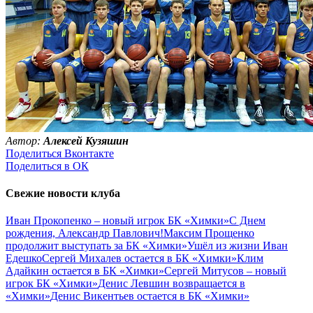
Автор:
Алексей Кузяшин
Поделиться Вконтакте
Поделиться в ОК
Свежие новости клуба
Иван Прокопенко – новый игрок БК «Химки»
С Днем
рождения, Александр Павлович!
Максим Прощенко
продолжит выступать за БК «Химки»
Ушёл из жизни Иван
Едешко
Сергей Михалев остается в БК «Химки»
Клим
Адайкин остается в БК «Химки»
Сергей Митусов – новый
игрок БК «Химки»
Денис Левшин возвращается в
«Химки»
Денис Викентьев остается в БК «Химки»