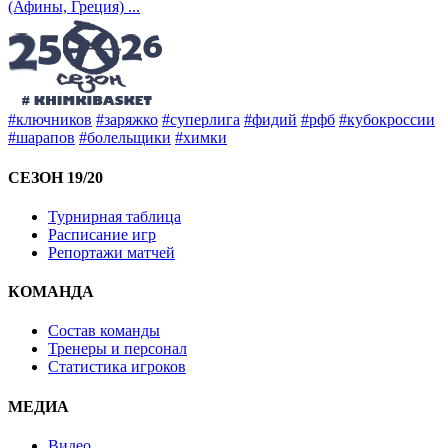
(Афины, Греция)
...
#ключников
#заряжко
#суперлига
#фидий
#рфб
#кубокроссии
#шарапов
#болельщики
#химки
СЕЗОН 19/20
Турнирная таблица
Расписание игр
Репортажи матчей
КОМАНДА
Состав команды
Тренеры и персонал
Статистика игроков
МЕДИА
Видео