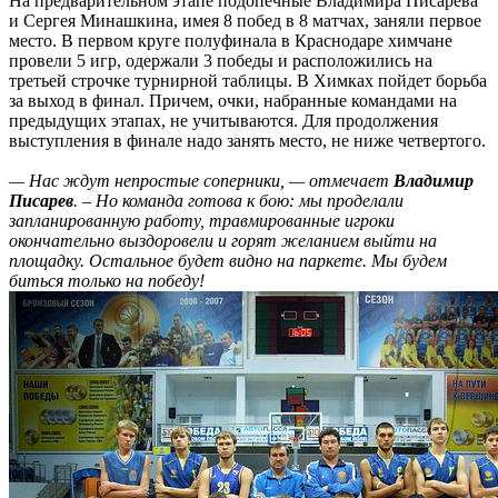
На предварительном этапе подопечные Владимира Писарева
и Сергея Минашкина, имея 8 побед в 8 матчах, заняли первое
место. В первом круге полуфинала в Краснодаре химчане
провели 5 игр, одержали 3 победы и расположились на
третьей строчке турнирной таблицы. В Химках пойдет борьба
за выход в финал. Причем, очки, набранные командами на
предыдущих этапах, не учитываются. Для продолжения
выступления в финале надо занять место, не ниже четвертого.
— Нас ждут непростые соперники, — отмечает
Владимир
Писарев
. – Но команда готова к бою: мы проделали
запланированную работу, травмированные игроки
окончательно выздоровели и горят желанием выйти на
площадку. Остальное будет видно на паркете. Мы будем
биться только на победу!