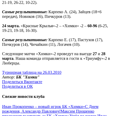
21-19, 26-22, 10-22).
Самые результативные
:
Карпеко А. (24), Зайцев (18+6
передач), Новиков (16), Пичкуров (13).
24 марта.
«Красные Крылья»-2 – «Химки» -2 –
60-96
(6-25,
19-23, 19-18, 16-30).
Самые результативные:
Карпеко Е. (17), Пастухов (17),
Пичкуров (14), Чичайкин (11), Логачев (10).
Следующие матчи «Химки»-2 проведут на выезде
27
и
28
марта
. Наша команда отправляется в гости к «Триумфу»-2 в
Люберцы.
Турнирная таблица на 26.03.2010
Автор:
БК "Химки"
Поделиться Вконтакте
Поделиться в ОК
Свежие новости клуба
Иван Прокопенко – новый игрок БК «Химки»
С Днем
рождения, Александр Павлович!
Максим Прощенко
продолжит выступать за БК «Химки»
Ушёл из жизни Иван