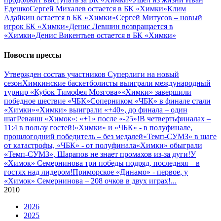
Едешко
Сергей Михалев остается в БК «Химки»
Клим
Адайкин остается в БК «Химки»
Сергей Митусов – новый
игрок БК «Химки»
Денис Левшин возвращается в
«Химки»
Денис Викентьев остается в БК «Химки»
Новости прессы
Утвержден состав участников Cуперлиги на новый
сезон
Химкинские баскетболисты выиграли международный
турнир «Кубок Тимофея Мозгова»
«Химки» завершили
победное шествие «ЧБК»
Соперником «ЧБК» в финале стали
«Химки»
«Химки» выиграли «+40», до финала – один
шаг
Реванш «Химок»: «+1» после «-25»!
В четвертьфиналах –
11:4 в пользу гостей!
«Химки» и «ЧБК» - в полуфинале,
прошлогодний победитель – без медалей
«Темп-СУМЗ» в шаге
от катастрофы, «ЧБК» - от полуфинала
«Химки» обыграли
«Темп-СУМЗ», Шарапов не знает промахов из-за дуги!
У
«Химок» Семернинова три победы подряд, последняя – в
гостях над лидером!
Приморское «Динамо» - первое, у
«Химок» Семернинова – 208 очков в двух играх!
...
2010
2026
2025