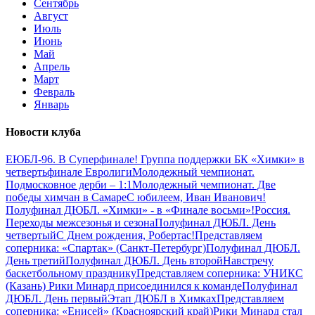
Сентябрь
Август
Июль
Июнь
Май
Апрель
Март
Февраль
Январь
Новости клуба
ЕЮБЛ-96. В Суперфинале!
Группа поддержки БК «Химки» в
четвертьфинале Евролиги
Молодежный чемпионат.
Подмосковное дерби – 1:1
Молодежный чемпионат. Две
победы химчан в Самаре
С юбилеем, Иван Иванович!
Полуфинал ДЮБЛ. «Химки» - в «Финале восьми»!
Россия.
Переходы межсезонья и сезона
Полуфинал ДЮБЛ. День
четвертый
С Днем рождения, Робертас!
Представляем
соперника: «Спартак» (Санкт-Петербург)
Полуфинал ДЮБЛ.
День третий
Полуфинал ДЮБЛ. День второй
Навстречу
баскетбольному празднику
Представляем соперника: УНИКС
(Казань)
Рики Минард присоединился к команде
Полуфинал
ДЮБЛ. День первый
Этап ДЮБЛ в Химках
Представляем
соперника: «Енисей» (Красноярский край)
Рики Минард стал