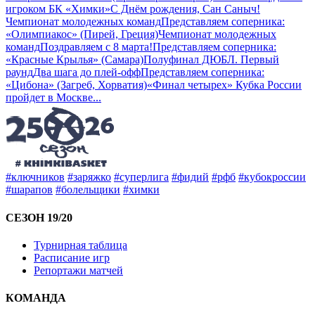
игроком БК «Химки»
C Днём рождения, Сан Саныч!
Чемпионат молодежных команд
Представляем соперника:
«Олимпиакос» (Пирей, Греция)
Чемпионат молодежных
команд
Поздравляем с 8 марта!
Представляем соперника:
«Красные Крылья» (Самара)
Полуфинал ДЮБЛ. Первый
раунд
Два шага до плей-офф
Представляем соперника:
«Цибона» (Загреб, Хорватия)
«Финал четырех» Кубка России
пройдет в Москве
...
#ключников
#заряжко
#суперлига
#фидий
#рфб
#кубокроссии
#шарапов
#болельщики
#химки
СЕЗОН 19/20
Турнирная таблица
Расписание игр
Репортажи матчей
КОМАНДА