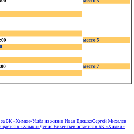
:00
место 3
:00
место 5
0
:00
место 7
 за БК «Химки»
Ушёл из жизни Иван Едешко
Сергей Михалев
ащается в «Химки»
Денис Викентьев остается в БК «Химки»