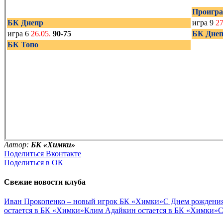
Проигра
БК Днепр
игра 9
27
игра 6
26.05.
90-75
БК Дне
БК Топо
Автор:
БК «Химки»
Поделиться Вконтакте
Поделиться в ОК
Свежие новости клуба
Иван Прокопенко – новый игрок БК «Химки»
С Днем рождения
остается в БК «Химки»
Клим Адайкин остается в БК «Химки»
С