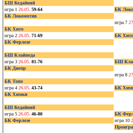
БШ Кедайняй
игра 1
26.05.
59-64
БК Лок
БК Локомотив
игра 7
27
БК Хито
игра 2
26.05.
71-69
БК Хит
БК Ферлозе
БШ Клайпеда
игра 3
26.05.
81-76
БШ Кла
БК Днепр
игра 8
27
БК Топо
игра 4
26.05.
43-74
БК Хим
БК Химки
БШ Кедайняй
игра 5
26.05.
46-80
БК Ферл
БК Ферлозе
игра 10
Проигра