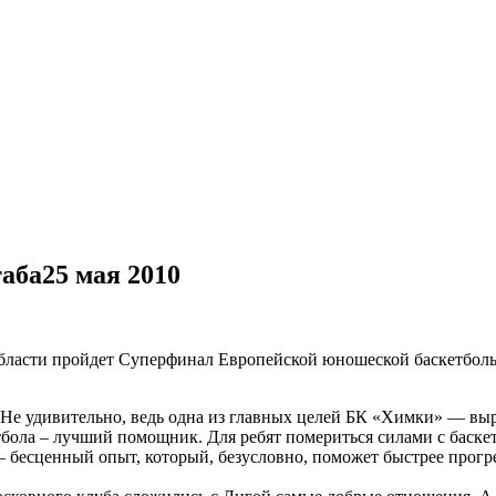
таба
25 мая 2010
бласти пройдет Суперфинал Европейской юношеской баскетбольн
е удивительно, ведь одна из главных целей БК «Химки» — выра
тбола – лучший помощник. Для ребят помериться силами с баск
 – бесценный опыт, который, безусловно, поможет быстрее прогр