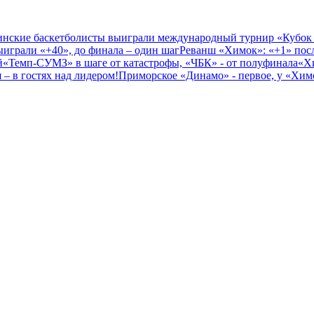
нские баскетболисты выиграли международный турнир «Кубок
играли «+40», до финала – один шаг
Реванш «Химок»: «+1» посл
й
«Темп-СУМЗ» в шаге от катастрофы, «ЧБК» - от полуфинала
«Х
– в гостях над лидером!
Приморское «Динамо» - первое, у «Химо