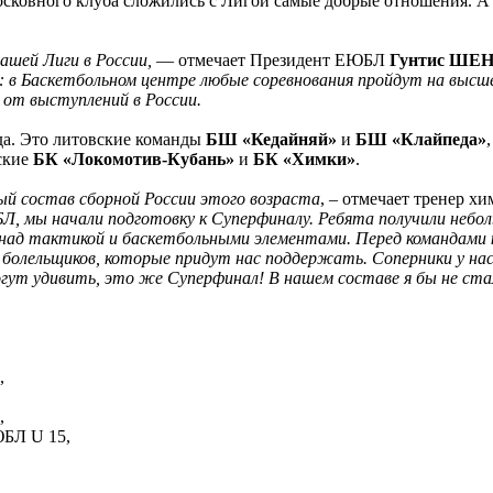
дмосковного клуба сложились с Лигой самые добрые отношения. 
шей Лиги в России,
— отмечает Президент ЕЮБЛ
Гунтис ШЕ
н: в Баскетбольном центре любые соревнования пройдут на высш
 от выступлений в России.
да. Это литовские команды
БШ «Кедайняй»
и
БШ «Клайпеда»
ские
БК «Локомотив-Кубань»
и
БК «Химки»
.
й состав сборной России этого возраста
, – отмечает тренер 
, мы начали подготовку к Суперфиналу. Ребята получили неболь
е над тактикой и баскетбольными элементами. Перед командами 
болельщиков, которые придут нас поддержать. Соперники у нас 
огут удивить, это же Суперфинал! В нашем составе я бы не ста
,
,
ЮБЛ U 15,