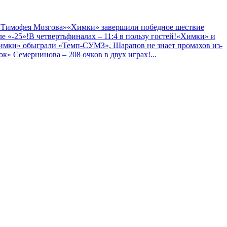
 Тимофея Мозгова»
«Химки» завершили победное шествие
е «-25»!
В четвертьфиналах – 11:4 в пользу гостей!
«Химки» и
имки» обыграли «Темп-СУМЗ», Шарапов не знает промахов из-
к» Семернинова – 208 очков в двух играх!
...