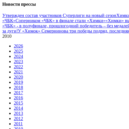
Новости прессы
Утвержден состав участников Cуперлиги на новый сезон
Химки
«ЧБК»
Соперником «ЧБК» в финале стали «Химки»
«Химки» вы
«ЧБК» - в полуфинале, прошлогодний победитель – без медале
за дуги!
У «Химок» Семернинова три победы подряд, последняя 
2010
2026
2025
2024
2023
2022
2021
2020
2019
2018
2017
2016
2015
2014
2013
2012
2011
2010