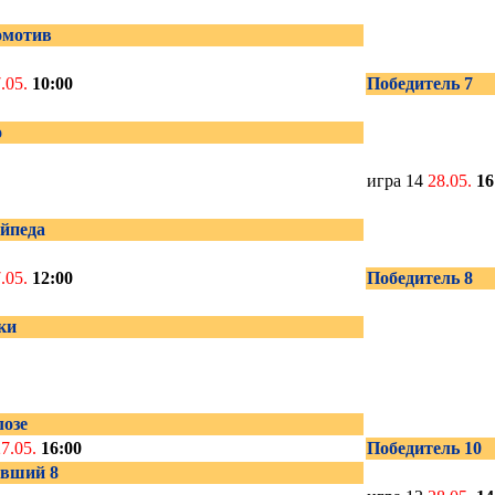
омотив
.05.
10:00
Победитель 7
о
игра 14
28.05.
16
йпеда
.05.
12:00
Победитель 8
ки
озе
27.05.
16:00
Победитель 10
вший 8