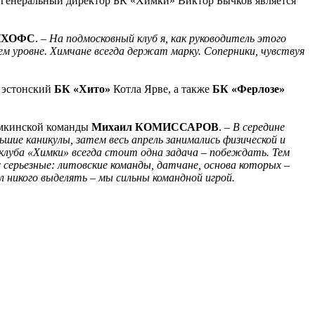
А генеральный директор БК «Химки» Виктор Бычков является
НХОФС
.
– На подмосковный клуб я, как руководитель этого
ем уровне. Химчане всегда держат марку. Соперники, чувствуя
, эстонский
БК «Хито»
Котла Ярве, а также
БК «Ферлозе»
химкинской команды
Михаил КОМИССАРОВ
. –
В середине
шие каникулы, затем весь апрель занимались физической и
клуба «Химки» всегда стоит одна задача – побеждать. Тем
серьезные: литовские команды, датчане, основа которых –
л никого выделять – мы сильны командной игрой.