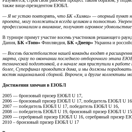
Разумеется, строя свой рабочий процесс таким образом, у по
также вице-президентом ЕЮБЛ.
— Я не устаю повторять, что БК «Химки» — опорный пункт на
проекта, могу положиться всегда целиком и полностью. Увере
профессионализм и внимание, получают огромное удовольствие
В турнире примут участие восемь участников решающего раун
Дания,
БК «Топо»
Финляндия,
БК «Днепр»
Украина и россий
— Восемь баскетболистов нашей команды входят в расширенны
марта, сразу по окончании последнего отборочного этапа ЕЮБЛ
технической подготовкой, а в начале мая приступили к работ
более, Суперфинал проводится дома, и мы должны порадовать 
костяк национальной сборной. Впрочем, и другие коллективы м
Достижения химчан в ЕЮБЛ
2005 — бронзовый призер ЕЮБЛ U 17,
2006 — бронзовый призер ЕЮБЛ U 17, победитель ЕЮБЛ U 16
2007 — победитель ЕЮБЛ U 17, победитель ЕЮБЛ U 16,
2008 — победитель ЕЮБЛ U 19, бронзовый призер ЕЮБЛ U 15
2009 — серебряный призер ЕЮБЛ U 16, серебряный призер Е
2010 – бронзовый призер ЕЮБЛ U 17