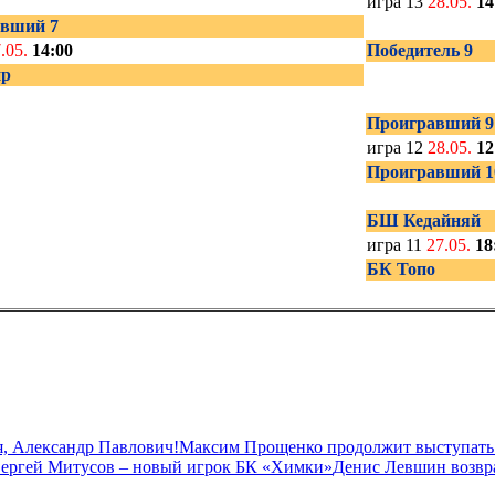
игра 13
28.05.
14
вший 7
.05.
14:00
Победитель 9
пр
Проигравший 9
игра 12
28.05.
12
Проигравший 1
БШ Кедайняй
игра 11
27.05.
18
БК Топо
, Александр Павлович!
Максим Прощенко продолжит выступать
ергей Митусов – новый игрок БК «Химки»
Денис Левшин возвр