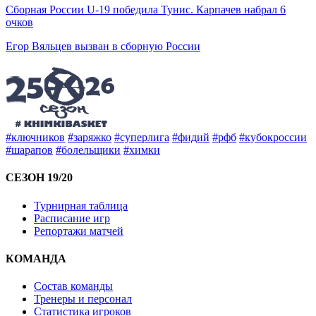
Сборная России U-19 победила Тунис. Карпачев набрал 6
очков
Егор Вяльцев вызван в сборную России
#ключников
#заряжко
#суперлига
#фидий
#рфб
#кубокроссии
#шарапов
#болельщики
#химки
СЕЗОН 19/20
Турнирная таблица
Расписание игр
Репортажи матчей
КОМАНДА
Состав команды
Тренеры и персонал
Статистика игроков