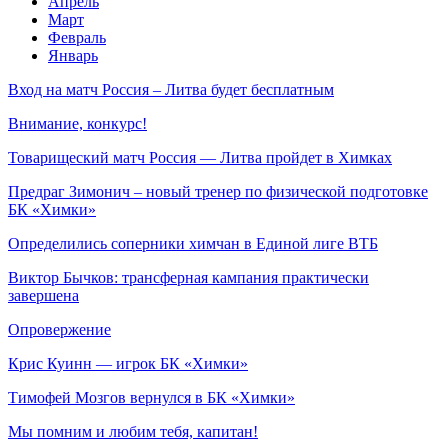
Апрель
Март
Февраль
Январь
Вход на матч Россия – Литва будет бесплатным
Внимание, конкурс!
Товарищеский матч Россия — Литва пройдет в Химках
Предраг Зимонич – новый тренер по физической подготовке
БК «Химки»
Определились соперники химчан в Единой лиге ВТБ
Виктор Бычков: трансферная кампания практически
завершена
Опровержение
Крис Куинн — игрок БК «Химки»
Тимофей Мозгов вернулся в БК «Химки»
Мы помним и любим тебя, капитан!