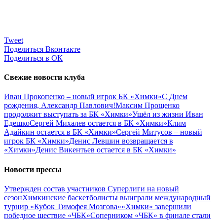
Tweet
Поделиться Вконтакте
Поделиться в ОК
Свежие новости клуба
Иван Прокопенко – новый игрок БК «Химки»
С Днем
рождения, Александр Павлович!
Максим Прощенко
продолжит выступать за БК «Химки»
Ушёл из жизни Иван
Едешко
Сергей Михалев остается в БК «Химки»
Клим
Адайкин остается в БК «Химки»
Сергей Митусов – новый
игрок БК «Химки»
Денис Левшин возвращается в
«Химки»
Денис Викентьев остается в БК «Химки»
Новости прессы
Утвержден состав участников Cуперлиги на новый
сезон
Химкинские баскетболисты выиграли международный
турнир «Кубок Тимофея Мозгова»
«Химки» завершили
победное шествие «ЧБК»
Соперником «ЧБК» в финале стали