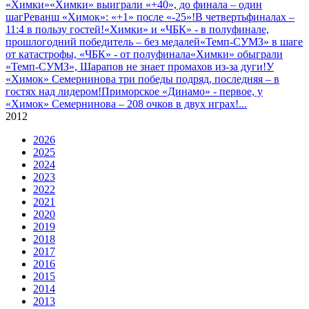
«Химки»
«Химки» выиграли «+40», до финала – один
шаг
Реванш «Химок»: «+1» после «-25»!
В четвертьфиналах –
11:4 в пользу гостей!
«Химки» и «ЧБК» - в полуфинале,
прошлогодний победитель – без медалей
«Темп-СУМЗ» в шаге
от катастрофы, «ЧБК» - от полуфинала
«Химки» обыграли
«Темп-СУМЗ», Шарапов не знает промахов из-за дуги!
У
«Химок» Семернинова три победы подряд, последняя – в
гостях над лидером!
Приморское «Динамо» - первое, у
«Химок» Семернинова – 208 очков в двух играх!
...
2012
2026
2025
2024
2023
2022
2021
2020
2019
2018
2017
2016
2015
2014
2013