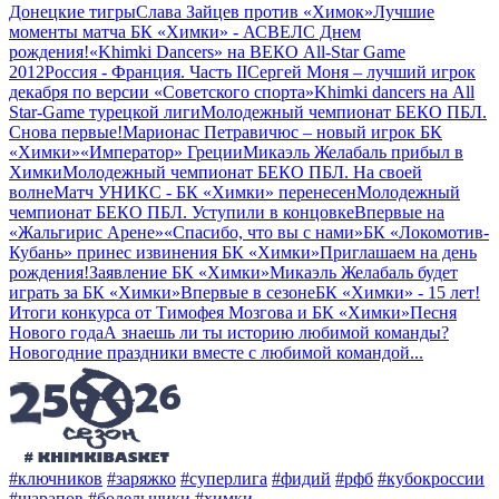
Донецкие тигры
Слава Зайцев против «Химок»
Лучшие
моменты матча БК «Химки» - АСВЕЛ
С Днем
рождения!
«Khimki Dancers» на BЕКО All-Star Game
2012
Россия - Франция. Часть II
Сергей Моня – лучший игрок
декабря по версии «Советского спорта»
Khimki dancers на All
Star-Game турецкой лиги
Молодежный чемпионат БЕКО ПБЛ.
Снова первые!
Марионас Петравичюс – новый игрок БК
«Химки»
«Император» Греции
Микаэль Желабаль прибыл в
Химки
Молодежный чемпионат БЕКО ПБЛ. На своей
волне
Матч УНИКС - БК «Химки» перенесен
Молодежный
чемпионат БЕКО ПБЛ. Уступили в концовке
Впервые на
«Жальгирис Арене»
«Спасибо, что вы с нами»
БК «Локомотив-
Кубань» принес извинения БК «Химки»
Приглашаем на день
рождения!
Заявление БК «Химки»
Микаэль Желабаль будет
играть за БК «Химки»
Впервые в сезоне
БК «Химки» - 15 лет!
Итоги конкурса от Тимофея Мозгова и БК «Химки»
Песня
Нового года
А знаешь ли ты историю любимой команды?
Новогодние праздники вместе с любимой командой
...
#ключников
#заряжко
#суперлига
#фидий
#рфб
#кубокроссии
#шарапов
#болельщики
#химки