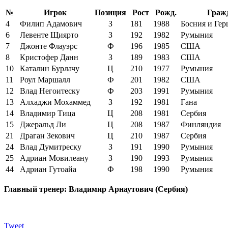
№
Игрок
Позиция
Рост
Рожд.
Граж
4
Филип Адамович
З
181
1988
Босния и Гер
6
Левенте Щиярто
З
192
1982
Румыния
7
Джонте Флауэрс
Ф
196
1985
США
8
Кристофер Данн
З
189
1983
США
10
Каталин Бурлачу
Ц
210
1977
Румыния
11
Роул Маршалл
Ф
201
1982
США
12
Влад Негоитеску
Ф
203
1991
Румыния
13
Алхаджи Мохаммед
З
192
1981
Гана
14
Владимир Тица
Ц
208
1981
Сербия
15
Джеральд Ли
Ц
208
1987
Финляндия
21
Драган Зекович
Ц
210
1987
Сербия
24
Влад Думитреску
З
191
1990
Румыния
25
Адриан Мовилеану
З
190
1993
Румыния
44
Адриан Гутоайа
Ф
198
1990
Румыния
Главный тренер: Владимир Арнаутович (Сербия)
Tweet