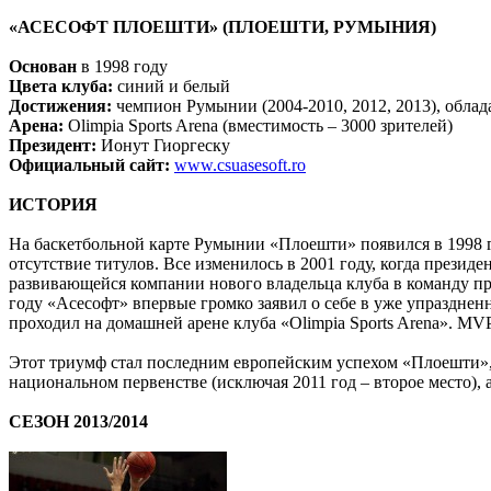
«АСЕСОФТ ПЛОЕШТИ» (ПЛОЕШТИ, РУМЫНИЯ)
Основан
в 1998 году
Цвета клуба:
синий и белый
Достижения:
чемпион Румынии (2004-2010, 2012, 2013), обла
Арена:
Olimpia Sports Arena (вместимость – 3000 зрителей)
Президент:
Ионут Гиоргеску
Официальный сайт:
www.csuasesoft.ro
ИСТОРИЯ
На баскетбольной карте Румынии «Плоешти» появился в 1998 
отсутствие титулов. Все изменилось в 2001 году, когда прези
развивающейся компании нового владельца клуба в команду пр
году «Асесофт» впервые громко заявил о себе в уже упраздне
проходил на домашней арене клуба «Olimpia Sports Arena». M
Этот триумф стал последним европейским успехом «Плоешти», 
национальном первенстве (исключая 2011 год – второе место), 
СЕЗОН 2013/2014