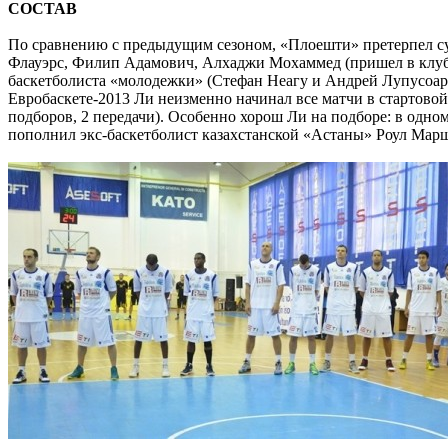
СОСТАВ
По сравнению с предыдущим сезоном, «Плоешти» претерпел су
Флауэрс, Филип Адамович, Алхаджи Мохаммед (пришел в клуб в
баскетболиста «молодежки» (Стефан Неагу и Андрей Лупусоар
Евробаскете-2013 Ли неизменно начинал все матчи в стартовой 
подборов, 2 передачи). Особенно хорош Ли на подборе: в одно
пополнил экс-баскетболист казахстанской «Астаны» Роул Марш