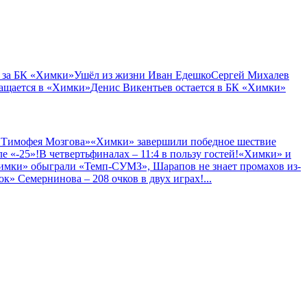
 за БК «Химки»
Ушёл из жизни Иван Едешко
Сергей Михалев
ащается в «Химки»
Денис Викентьев остается в БК «Химки»
 Тимофея Мозгова»
«Химки» завершили победное шествие
е «-25»!
В четвертьфиналах – 11:4 в пользу гостей!
«Химки» и
имки» обыграли «Темп-СУМЗ», Шарапов не знает промахов из-
к» Семернинова – 208 очков в двух играх!
...