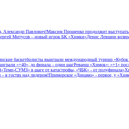
, Александр Павлович!
Максим Прощенко продолжит выступать
ергей Митусов – новый игрок БК «Химки»
Денис Левшин возвр
нские баскетболисты выиграли международный турнир «Кубок
играли «+40», до финала – один шаг
Реванш «Химок»: «+1» посл
й
«Темп-СУМЗ» в шаге от катастрофы, «ЧБК» - от полуфинала
«Х
– в гостях над лидером!
Приморское «Динамо» - первое, у «Химо