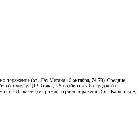
о поражение (от «Газ-Метана» 6 октября,
74-78
). Средние
ра), Флауэрс (13.3 очка, 3.5 подбора и 2.8 передачи) и
ками» и «Игокеей») и трижды терпел поражения (от «Каршияки»,