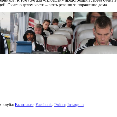
рников. К тому же для «Плоешти» предстоящая встреча очень ва
едой. Считаю делом чести – взять реванш за поражение дома.
х клуба:
Вконтакте
,
Facebook
,
Twitter
,
Instagram
.