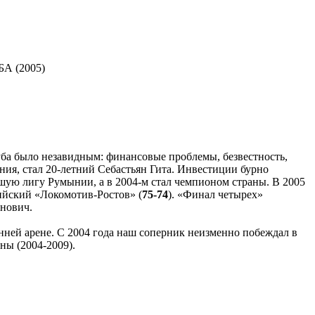
БА (2005)
ба было незавидным: финансовые проблемы, безвестность,
ния, стал 20-летний Себастьян Гита. Инвестиции бурно
шую лигу Румынии, а в 2004-м стал чемпионом страны. В 2005
ийский «Локомотив-Ростов» (
75-74
). «Финал четырех»
анович.
нней арене. С 2004 года наш соперник неизменно побеждал в
ны (2004-2009).