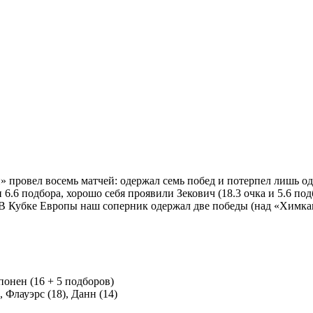
провел восемь матчей: одержал семь побед и потерпел лишь одн
6.6 подбора, хорошо себя проявили Зекович (18.3 очка и 5.6 подбо
т). В Кубке Европы наш соперник одержал две победы (над «Хим
понен (16 + 5 подборов)
 Флауэрс (18), Данн (14)