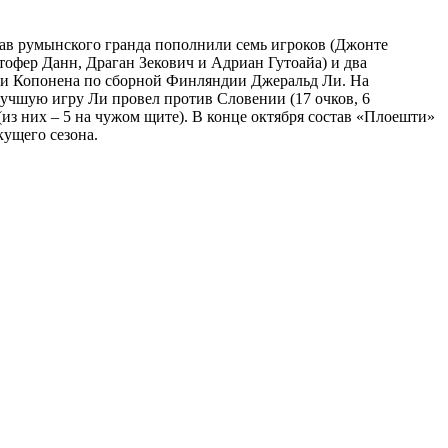
ав румынского гранда пополнили семь игроков (Джонте
тофер Данн, Драган Зекович и Адриан Гутоайа) и два
ери Копонена по сборной Финляндии Джеральд Ли. На
 лучшую игру Ли провел против Словении (17 очков, 6
из них – 5 на чужом щите). В конце октября состав «Плоешти»
кущего сезона.