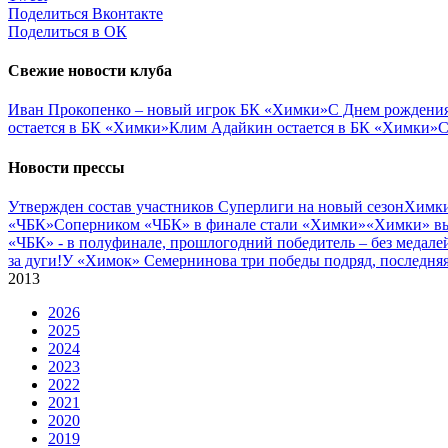
Поделиться Вконтакте
Поделиться в ОК
Свежие новости клуба
Иван Прокопенко – новый игрок БК «Химки»
С Днем рождения
остается в БК «Химки»
Клим Адайкин остается в БК «Химки»
С
Новости прессы
Утвержден состав участников Cуперлиги на новый сезон
Химки
«ЧБК»
Соперником «ЧБК» в финале стали «Химки»
«Химки» вы
«ЧБК» - в полуфинале, прошлогодний победитель – без медале
за дуги!
У «Химок» Семернинова три победы подряд, последняя 
2013
2026
2025
2024
2023
2022
2021
2020
2019