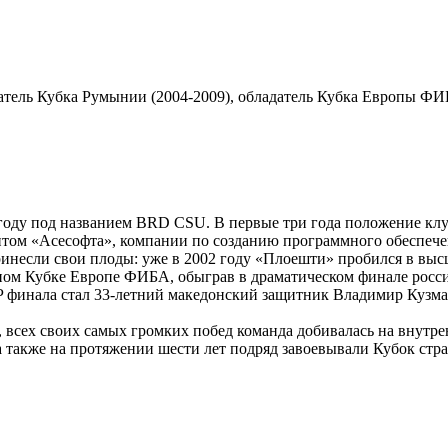
датель Кубка Румынии (2004-2009), обладатель Кубка Европы ФИ
году под названием BRD CSU. В первые три года положение клу
дентом «Асесофта», компании по созданию программного обеспече
инесли свои плоды: уже в 2002 году «Плоешти» пробился в выс
нном Кубке Европе ФИБА, обыграв в драматическом финале росс
VP финала стал 33-летний македонский защитник Владимир Кузм
всех своих самых громких побед команда добивалась на внутре
а также на протяжении шести лет подряд завоевывали Кубок стра