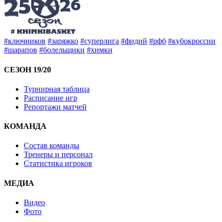
#ключников
#заряжко
#суперлига
#фидий
#рфб
#кубокроссии
#шарапов
#болельщики
#химки
СЕЗОН 19/20
Турнирная таблица
Расписание игр
Репортажи матчей
КОМАНДА
Состав команды
Тренеры и персонал
Статистика игроков
МЕДИА
Видео
Фото