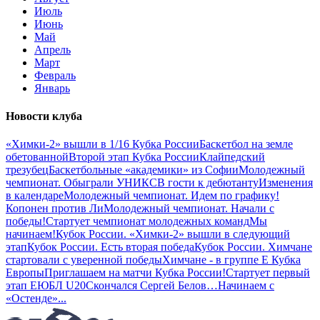
Июль
Июнь
Май
Апрель
Март
Февраль
Январь
Новости клуба
«Химки-2» вышли в 1/16 Кубка России
Баскетбол на земле
обетованной
Второй этап Кубка России
Клайпедский
трезубец
Баскетбольные «академики» из Софии
Молодежный
чемпионат. Обыграли УНИКС
В гости к дебютанту
Изменения
в календаре
Молодежный чемпионат. Идем по графику!
Копонен против Ли
Молодежный чемпионат. Начали с
победы!
Стартует чемпионат молодежных команд
Мы
начинаем!
Кубок России. «Химки-2» вышли в следующий
этап
Кубок России. Есть вторая победа
Кубок России. Химчане
стартовали с уверенной победы
Химчане - в группе E Кубка
Европы
Приглашаем на матчи Кубка России!
Стартует первый
этап ЕЮБЛ U20
Скончался Сергей Белов…
Начинаем с
«Остенде»
...