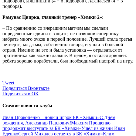
подборов), Ильницкий (4 + 6 подборов), Афанасьев (4 + 3
подбора).
Рамунас Цвирка, главный тренер «Химки-2»:
– По сравнению со вчерашним матчем мы сделали
определенные сдвиги в защите, не позволив сопернику
набрать много очков в первой половине. Лучшей стала третья
четверть, когда мы, собственно говоря, и ушли в большой
отрыв. Именно на это и была установка — отрываться от
противника как можно дальше. В целом, я остался доволен:
ребята хорошо поработали, был необходимый настрой на игру.
Tweet
Поделиться Вконтакте
Поделиться в ОК
Свежие новости клуба
Иван Прокопенко – новый игрок БК «Химки»
С Днем
рождения, Александр Павлович!
Максим Прощенко
продолжит выступать за БК «Химки»
Ушёл из жизни Иван
Едешко
Сергей Михалев остается в БК «Химки»
Клим