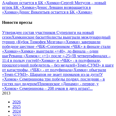
Адайкин остается в БК «Химки»
Сергей Митусов – новый
игрок БК «Химки»
Денис Левшин возвращается в
«Химки»
Денис Викентьев остается в БК «Химки»
Новости прессы
Утвержден состав участников Cуперлиги на новый
сезон
Химкинские баскетболисты выиграли международный
турнир «Кубок Тимофея Мозгова»
«Химки» завершили
победное шествие «ЧБК»
Соперником «ЧБК» в финале стали
«Химки»
«Химки» выиграли «+40», до финала – один
шаг
Реванш «Химок»: «+1» после «-25»!
В четвертьфиналах –
11:4 в пользу гостей!
«Химки» и «ЧБК» - в полуфинале,
прошлогодний победитель – без медалей
«Темп-СУМЗ» в шаге
от катастрофы, «ЧБК» - от полуфинала
«Химки» обыграли
«Темп-СУМЗ», Шарапов не знает промахов из-за дуги!
У
«Химок» Семернинова три победы подряд, последняя – в
гостях над лидером!
Приморское «Динамо» - первое, у
«Химок» Семернинова – 208 очков в двух играх!
...
2013
2026
2025
2024
2023