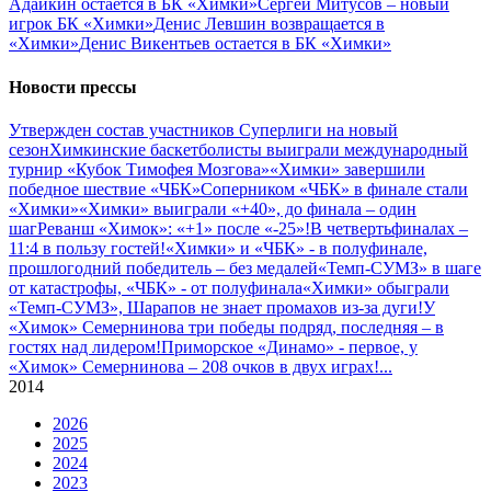
Адайкин остается в БК «Химки»
Сергей Митусов – новый
игрок БК «Химки»
Денис Левшин возвращается в
«Химки»
Денис Викентьев остается в БК «Химки»
Новости прессы
Утвержден состав участников Cуперлиги на новый
сезон
Химкинские баскетболисты выиграли международный
турнир «Кубок Тимофея Мозгова»
«Химки» завершили
победное шествие «ЧБК»
Соперником «ЧБК» в финале стали
«Химки»
«Химки» выиграли «+40», до финала – один
шаг
Реванш «Химок»: «+1» после «-25»!
В четвертьфиналах –
11:4 в пользу гостей!
«Химки» и «ЧБК» - в полуфинале,
прошлогодний победитель – без медалей
«Темп-СУМЗ» в шаге
от катастрофы, «ЧБК» - от полуфинала
«Химки» обыграли
«Темп-СУМЗ», Шарапов не знает промахов из-за дуги!
У
«Химок» Семернинова три победы подряд, последняя – в
гостях над лидером!
Приморское «Динамо» - первое, у
«Химок» Семернинова – 208 очков в двух играх!
...
2014
2026
2025
2024
2023