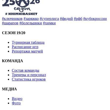
#ключников
#заряжко
#суперлига
#фидий
#рфб
#кубокроссии
#шарапов
#болельщики
#химки
СЕЗОН 19/20
Турнирная таблица
Расписание игр
Репортажи матчей
КОМАНДА
Состав команды
Тренеры и персонал
Статистика игроков
МЕДИА
Видео
Фото