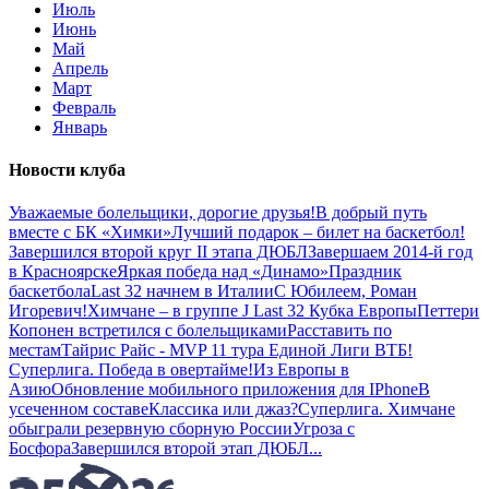
Июль
Июнь
Май
Апрель
Март
Февраль
Январь
Новости клуба
Уважаемые болельщики, дорогие друзья!
В добрый путь
вместе с БК «Химки»
Лучший подарок – билет на баскетбол!
Завершился второй круг II этапа ДЮБЛ
Завершаем 2014-й год
в Красноярске
Яркая победа над «Динамо»
Праздник
баскетбола
Last 32 начнем в Италии
С Юбилеем, Роман
Игоревич!
Химчане – в группе J Last 32 Кубка Европы
Петтери
Копонен встретился с болельщиками
Расставить по
местам
Тайрис Райс - MVP 11 тура Единой Лиги ВТБ!
Суперлига. Победа в овертайме!
Из Европы в
Азию
Обновление мобильного приложения для IPhone
В
усеченном составе
Классика или джаз?
Суперлига. Химчане
обыграли резервную сборную России
Угроза с
Босфора
Завершился второй этап ДЮБЛ
...