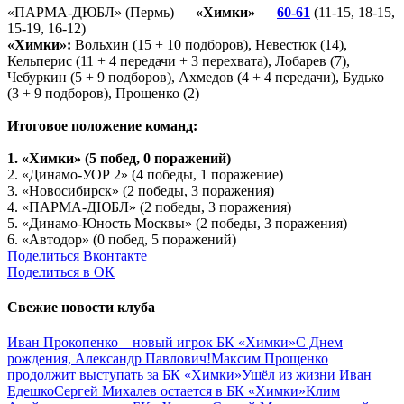
«ПАРМА-ДЮБЛ» (Пермь) —
«Химки»
—
60-61
(11-15, 18-15,
15-19, 16-12)
«Химки»:
Вольхин (15 + 10 подборов), Невестюк (14),
Кельперис (11 + 4 передачи + 3 перехвата), Лобарев (7),
Чебуркин (5 + 9 подборов), Ахмедов (4 + 4 передачи), Будько
(3 + 9 подборов), Прощенко (2)
Итоговое положение команд:
1. «Химки» (5 побед, 0 поражений)
2. «Динамо-УОР 2» (4 победы, 1 поражение)
3. «Новосибирск» (2 победы, 3 поражения)
4. «ПАРМА-ДЮБЛ» (2 победы, 3 поражения)
5. «Динамо-Юность Москвы» (2 победы, 3 поражения)
6. «Автодор» (0 побед, 5 поражений)
Поделиться Вконтакте
Поделиться в ОК
Свежие новости клуба
Иван Прокопенко – новый игрок БК «Химки»
С Днем
рождения, Александр Павлович!
Максим Прощенко
продолжит выступать за БК «Химки»
Ушёл из жизни Иван
Едешко
Сергей Михалев остается в БК «Химки»
Клим