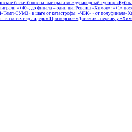
нские баскетболисты выиграли международный турнир «Кубок
играли «+40», до финала – один шаг
Реванш «Химок»: «+1» посл
й
«Темп-СУМЗ» в шаге от катастрофы, «ЧБК» - от полуфинала
«Х
– в гостях над лидером!
Приморское «Динамо» - первое, у «Химо