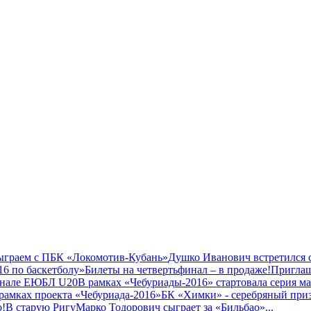
сыграем с ПБК «Локомотив-Кубань»
Душко Иванович встретился 
16 по баскетболу»
Билеты на четвертьфинал – в продаже!
Приглаш
инале ЕЮБЛ U20
В рамках «Чебуриады-2016» стартовала серия ма
рамках проекта «Чебуриада-2016»
БК «Химки» - серебряный пр
о!
В старую Ригу
Марко Тодорович сыграет за «Бильбао»
...