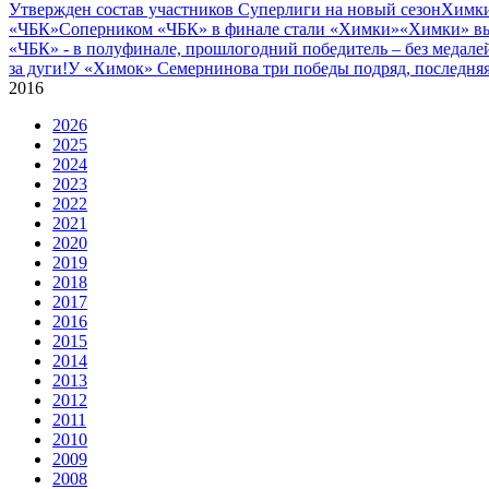
Утвержден состав участников Cуперлиги на новый сезон
Химки
«ЧБК»
Соперником «ЧБК» в финале стали «Химки»
«Химки» вы
«ЧБК» - в полуфинале, прошлогодний победитель – без медале
за дуги!
У «Химок» Семернинова три победы подряд, последняя 
2016
2026
2025
2024
2023
2022
2021
2020
2019
2018
2017
2016
2015
2014
2013
2012
2011
2010
2009
2008