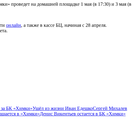
и» проведет на домашней площадке 1 мая (в 17:30) и 3 мая (в
сти
онлайн
, а также в кассе БЦ, начиная с 28 апреля.
ета.
 за БК «Химки»
Ушёл из жизни Иван Едешко
Сергей Михалев
ащается в «Химки»
Денис Викентьев остается в БК «Химки»