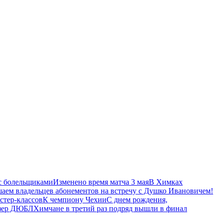
с болельщиками
Изменено время матча 3 мая
В Химках
аем владельцев абонементов на встречу с Душко Ивановичем!
стер-классов
К чемпиону Чехии
С днем рождения,
изер ДЮБЛ
Химчане в третий раз подряд вышли в финал