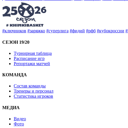
#ключников
#заряжко
#суперлига
#фидий
#рфб
#кубокроссии
#
СЕЗОН 19/20
Турнирная таблица
Расписание игр
Репортажи матчей
КОМАНДА
Состав команды
Тренеры и персонал
Статистика игроков
МЕДИА
Видео
Фото