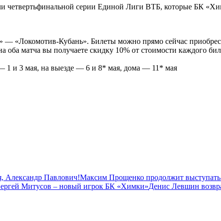
чи четвертьфинальной серии Единой Лиги ВТБ, которые БК «Химк
т» — «Локомотив-Кубань». Билеты можно прямо сейчас приобре
на оба матча вы получаете скидку 10% от стоимости каждого бил
 1 и 3 мая, на выезде — 6 и 8* мая, дома — 11* мая
, Александр Павлович!
Максим Прощенко продолжит выступать
ергей Митусов – новый игрок БК «Химки»
Денис Левшин возвр