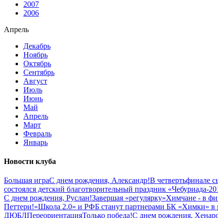
2007
2006
Апрель
Декабрь
Ноябрь
Октябрь
Сентябрь
Август
Июль
Июнь
Май
Апрель
Март
Февраль
Январь
Новости клуба
Большая игра
С днем рождения, Александр!
В четвертьфинале 
состоялся детский благотворительный праздник «Чебуриада-20
С днем рождения, Руслан!
Завершая «регулярку»
Химчане - в ф
Петтери!
«Школа 2.0» и РФБ станут партнерами БК «Химки» в 
ДЮБЛ
Переориентация
Только победа!
С днем рождения, Хенар