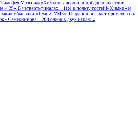
 Тимофея Мозгова»
«Химки» завершили победное шествие
е «-25»!
В четвертьфиналах – 11:4 в пользу гостей!
«Химки» и
имки» обыграли «Темп-СУМЗ», Шарапов не знает промахов из-
к» Семернинова – 208 очков в двух играх!
...