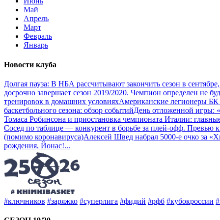
Июнь
Май
Апрель
Март
Февраль
Январь
Новости клуба
Долгая пауза: В НБА рассчитывают закончить сезон в сентябре
досрочно завершает сезон 2019/2020. Чемпион определен не бу
тренировок в домашних условиях
Американские легионеры БК
баскетбольного сезона: обзор событий
День отложенной игры: 
Томаса Робинсона и приостановка чемпионата Италии: главны
Сосед по таблице — конкурент в борьбе за плей-офф. Превью
(помимо коронавируса)
Алексей Швед набрал 5000-е очко за «
рождения, Йонас!
...
#ключников
#заряжко
#суперлига
#фидий
#рфб
#кубокроссии
#