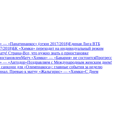
 — «Панатинаикос» (сезон 2017/2018)
Единая Лига ВТБ
7/2018)
БК «Химки» переходит на индивидуальный режим
Матч! Страна»
Все, что нужно знать о приостановке
иостановлен
Матч «Химки» — «Бавария» не состоится
Прогресс
и» — «Автодор»
Поздравляем с Международным женским днем!
санкции для «Олимпиакоса»: главные события за неделю
нал. Превью к матчу «Жальгирис» — «Химки»
С Днем