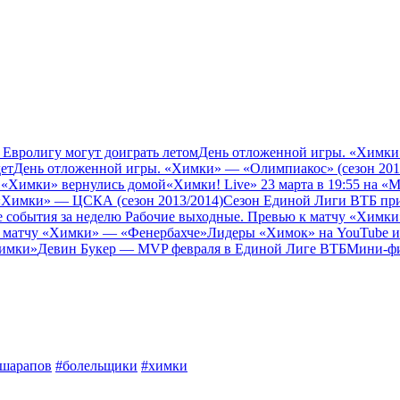
, Евролигу могут доиграть летом
День отложенной игры. «Химки»
дет
День отложенной игры. «Химки» — «Олимпиакос» (сезон 201
 «Химки» вернулись домой
«Химки! Live» 23 марта в 19:55 на «
«Химки» — ЦСКА (сезон 2013/2014)
Сезон Единой Лиги ВТБ пр
е события за неделю
Рабочие выходные. Превью к матчу «Химк
 к матчу «Химки» — «Фенербахче»
Лидеры «Химок» на YouTube и 
Химки»
Девин Букер — MVP февраля в Единой Лиге ВТБ
Мини-фи
шарапов
#болельщики
#химки