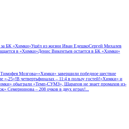
 за БК «Химки»
Ушёл из жизни Иван Едешко
Сергей Михалев
ащается в «Химки»
Денис Викентьев остается в БК «Химки»
 Тимофея Мозгова»
«Химки» завершили победное шествие
е «-25»!
В четвертьфиналах – 11:4 в пользу гостей!
«Химки» и
имки» обыграли «Темп-СУМЗ», Шарапов не знает промахов из-
к» Семернинова – 208 очков в двух играх!
...