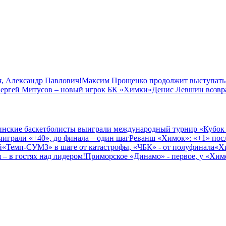
, Александр Павлович!
Максим Прощенко продолжит выступать
ергей Митусов – новый игрок БК «Химки»
Денис Левшин возвр
нские баскетболисты выиграли международный турнир «Кубок
играли «+40», до финала – один шаг
Реванш «Химок»: «+1» посл
й
«Темп-СУМЗ» в шаге от катастрофы, «ЧБК» - от полуфинала
«Х
– в гостях над лидером!
Приморское «Динамо» - первое, у «Химо