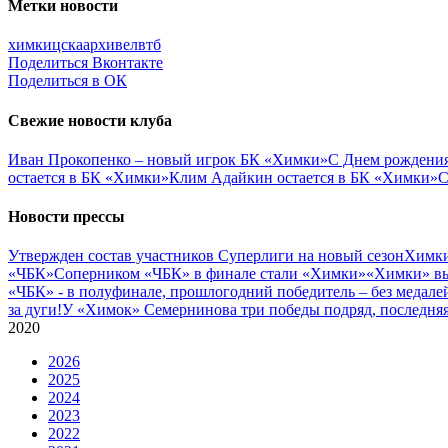
Метки новости
химки
цска
архив
елвтб
Поделиться Вконтакте
Поделиться в ОК
Свежие новости клуба
Иван Прокопенко – новый игрок БК «Химки»
С Днем рождения
остается в БК «Химки»
Клим Адайкин остается в БК «Химки»
С
Новости прессы
Утвержден состав участников Cуперлиги на новый сезон
Химки
«ЧБК»
Соперником «ЧБК» в финале стали «Химки»
«Химки» вы
«ЧБК» - в полуфинале, прошлогодний победитель – без медале
за дуги!
У «Химок» Семернинова три победы подряд, последняя 
2020
2026
2025
2024
2023
2022