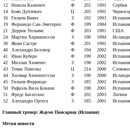
12
Никола Калинич
Ф
202
1991
Сербия
14
Боян Дублевич
Ц
205
1991
Черного
16
Гильем Вивес
З
192
1993
Испания
19
Фернандо Сан-Эметерио
Ф
199
1984
Испания
21
Деррик Уильямс
Ф
203
1991
США
24
Мартин Херманнссон
З
190
1994
Исланди
30
Жоан Састре
Ф
201
1991
Испания
40
Алехандро Беллвер
Ф
194
2002
Испания
41
Иван Куберо
Ф
199
2002
Испания
42
Миллан Хименес
З
198
2002
Испания
43
Томас Павелка
Ц
214
2000
Словаки
44
Хилмар Хеннингссон
З
190
2000
Исланди
45
Гильем Феррандо
З
185
2002
Испания
50
Рафаэль Вила Бонани
Ф
198
2001
Испания
51
Фредс Багатскис
Ф
202
2003
Латвия
52
Алехандро Ортега
З
185
2001
Испания
Главный тренер: Жауме Понсарнау (Испания)
Метки новости