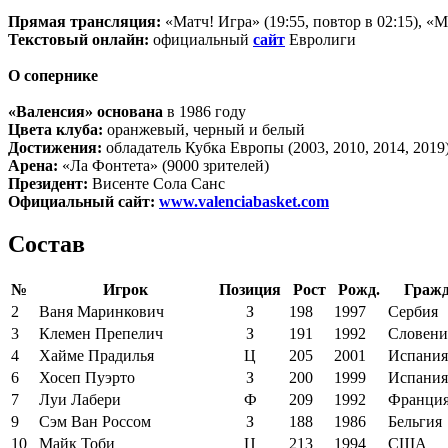
Прямая трансляция:
«Матч! Игра» (19:55, повтор в 02:15), «
Текстовый онлайн:
официальный
сайт
Евролиги
О сопернике
«Валенсия» основана
в 1986 году
Цвета клуба:
оранжевый, черный и белый
Достижения:
обладатель Кубка Европы (2003, 2010, 2014, 2019
Арена:
«Ла Фонтета» (9000 зрителей)
Президент:
Висенте Сола Санс
Официальный сайт:
www.valenciabasket.com
Состав
№
Игрок
Позиция
Рост
Рожд.
Гражд
2
Ваня Маринкович
З
198
1997
Сербия
3
Клемен Препелич
З
191
1992
Словени
4
Хайме Прадилья
Ц
205
2001
Испания
6
Хосеп Пуэрто
З
200
1999
Испания
7
Луи Лабери
Ф
209
1992
Франци
9
Сэм Ван Россом
З
188
1986
Бельгия
10
Майк Тоби
Ц
213
1994
США