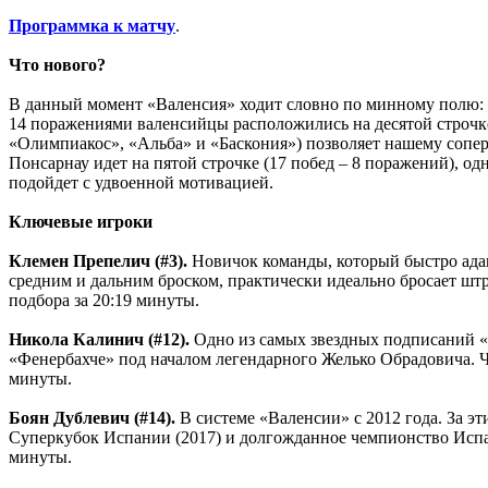
Программка к матчу
.
Что нового?
В данный момент «Валенсия» ходит словно по минному полю: к
14 поражениями валенсийцы расположились на десятой строчке
«Олимпиакос», «Альба» и «Баскония») позволяет нашему сопер
Понсарнау идет на пятой строчке (17 побед – 8 поражений), о
подойдет с удвоенной мотивацией.
Ключевые игроки
Клемен Препелич (#3).
Новичок команды, который быстро адап
средним и дальним броском, практически идеально бросает штр
подбора за 20:19 минуты.
Никола Калинич (#12).
Одно из самых звездных подписаний «В
«Фенербахче» под началом легендарного Желько Обрадовича. Че
минуты.
Боян Дублевич (#14).
В системе «Валенсии» с 2012 года. За эт
Суперкубок Испании (2017) и долгожданное чемпионство Испани
минуты.