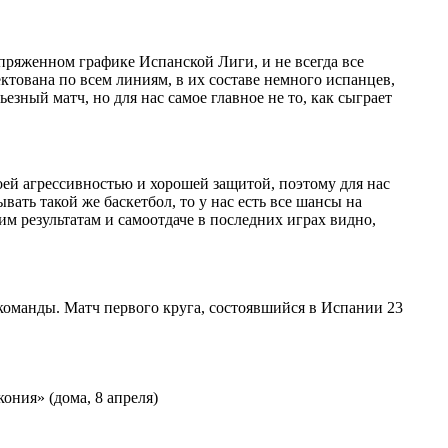
пряженном графике Испанской Лиги, и не всегда все
ктована по всем линиям, в их составе немного испанцев,
зный матч, но для нас самое главное не то, как сыграет
оей агрессивностью и хорошей защитой, поэтому для нас
ать такой же баскетбол, то у нас есть все шансы на
им результатам и самоотдаче в последних играх видно,
 команды. Матч первого круга, состоявшийся в Испании 23
кония» (дома, 8 апреля)