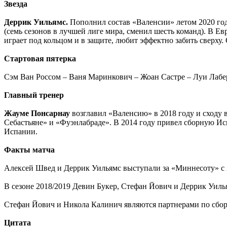
Звезда
Деррик Уильямс.
Пополнил состав «Валенсии» летом 2020 года
(семь сезонов в лучшей лиге мира, сменил шесть команд). В Е
играет под кольцом и в защите, любит эффектно забить сверху. 
Стартовая пятерка
Сэм Ван Россом – Ваня Маринкович – Жоан Састре – Луи Лабе
Главный тренер
Жауме Понсарнау
возглавил «Валенсию» в 2018 году и сходу в
Себастьяне» и «Фуэнлабраде». В 2014 году привел сборную Ис
Испании.
Факты матча
Алексей Швед и Деррик Уильямс выступали за «Миннесоту» с 
В сезоне 2018/2019 Девин Букер, Стефан Йович и Деррик Уил
Стефан Йович и Никола Калинич являются партнерами по сбор
Цитата