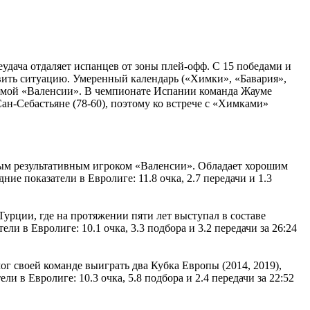
дача отдаляет испанцев от зоны плей-офф. С 15 победами и
вить ситуацию. Умеренный календарь («Химки», «Бавария»,
 самой «Валенсии». В чемпионате Испании команда Жауме
ан-Себастьяне (78-60), поэтому ко встрече с «Химками»
мым результативным игроком «Валенсии». Обладает хорошим
е показатели в Евролиге: 11.8 очка, 2.7 передачи и 1.3
урции, где на протяжении пяти лет выступал в составе
 в Евролиге: 10.1 очка, 3.3 подбора и 3.2 передачи за 26:24
мог своей команде выиграть два Кубка Европы (2014, 2019),
в Евролиге: 10.3 очка, 5.8 подбора и 2.4 передачи за 22:52