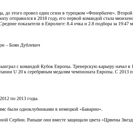
, до этого провел один сезон в турецком «Фенербахче». Второй
вропу отправился в 2018 году, его первой командой стала мюнхе
Средние показатели в Евролиге: 8.4 очка и 2.8 подбора за 19:47 
ри – Боян Дублевич
ыиграл с командой Кубок Европы. Тренерскую карьеру начал в 1
пании U 20 к серебряным медалям чемпионата Европы. С 2013 по
2012 по 2013 годы.
ьямс были одноклубниками в немецкой «Баварии».
ной Сербии. Раньше они вместе защищали цвета «Црвены Звезды