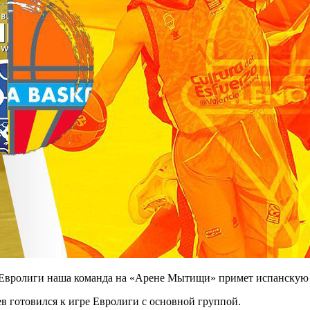
та Евролиги наша команда на «Арене Мытищи» примет испанскую 
 готовился к игре Евролиги с основной группой.