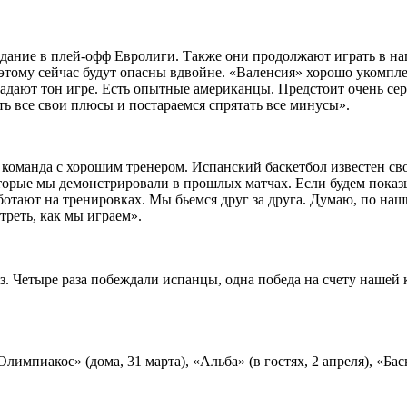
падание в плей-офф Евролиги. Также они продолжают играть в на
этому сейчас будут опасны вдвойне. «Валенсия» хорошо укомпле
дают тон игре. Есть опытные американцы. Предстоит очень серье
ть все свои плюсы и постараемся спрятать все минусы».
 команда с хорошим тренером. Испанский баскетбол известен св
торые мы демонстрировали в прошлых матчах. Если будем показыв
ботают на тренировках. Мы бьемся друг за друга. Думаю, по наш
треть, как мы играем».
з. Четыре раза побеждали испанцы, одна победа на счету нашей
Олимпиакос» (дома, 31 марта), «Альба» (в гостях, 2 апреля), «Бас