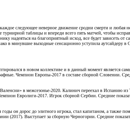
аждое следующее неверное движение сродни смерти и любая неу
 турнирной таблицы и впереди всего пять матчей, чтобы испра
нику надеяться на благоприятный исход, все будет зависеть от
днако в минувшие выходные сенсационно уступила аутсайдеру в С
тировался в новом коллективе и в данный момент является са
афные. Чемпион Европы-2017 в составе сборной Словении. Средни
аленсии» в межсезонье-2020. Калинич переехал в Испанию из Т
мпион Евролиги-2017. Игрок сборной Сербии. Средние показатели
и годы он дорос до элитного игрока, стал капитаном, а также по
и (2017). Выступает за сборную Черногории. Средние показатели 