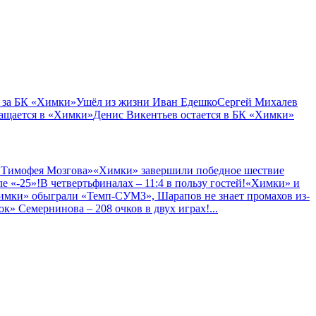
 за БК «Химки»
Ушёл из жизни Иван Едешко
Сергей Михалев
ащается в «Химки»
Денис Викентьев остается в БК «Химки»
 Тимофея Мозгова»
«Химки» завершили победное шествие
е «-25»!
В четвертьфиналах – 11:4 в пользу гостей!
«Химки» и
имки» обыграли «Темп-СУМЗ», Шарапов не знает промахов из-
к» Семернинова – 208 очков в двух играх!
...