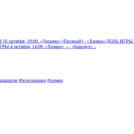
6 октября, 19:00. «Динамо» (Грозный) - «Химки»
ДЕНЬ ИГРЫ 13
РЫ 4 октября, 14:00. «Химки» — «Барнаул»
...
шарапов
#болельщики
#химки