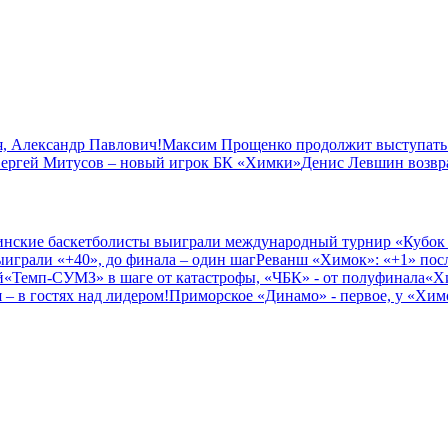
, Александр Павлович!
Максим Прощенко продолжит выступать
ергей Митусов – новый игрок БК «Химки»
Денис Левшин возвр
нские баскетболисты выиграли международный турнир «Кубок
играли «+40», до финала – один шаг
Реванш «Химок»: «+1» посл
й
«Темп-СУМЗ» в шаге от катастрофы, «ЧБК» - от полуфинала
«Х
– в гостях над лидером!
Приморское «Динамо» - первое, у «Химо