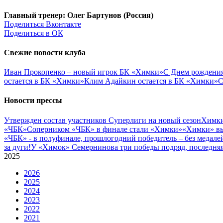
Главный тренер: Олег Бартунов (Россия)
Поделиться Вконтакте
Поделиться в ОК
Свежие новости клуба
Иван Прокопенко – новый игрок БК «Химки»
С Днем рождения
остается в БК «Химки»
Клим Адайкин остается в БК «Химки»
С
Новости прессы
Утвержден состав участников Cуперлиги на новый сезон
Химки
«ЧБК»
Соперником «ЧБК» в финале стали «Химки»
«Химки» вы
«ЧБК» - в полуфинале, прошлогодний победитель – без медале
за дуги!
У «Химок» Семернинова три победы подряд, последняя 
2025
2026
2025
2024
2023
2022
2021