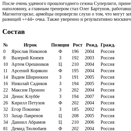
После очень удачного прошлогоднего сезона Суперлиги, прине
наполовину, а главным тренером стал Олег Бартунов, работав
Магнитогорске, армейцы опровергли слухи о том, что могут за
разницей «+44» очка. Также уверенно и результативно москви
Состав
№
Игрок
Позиция
Рост
Рожд.
Гражд.
0
Ярослав Никонов
Ф
196
2004
Россия
8
Валерий Князев
З
192
2003
Россия
10
Артем Орешников
Ц
210
2004
Россия
11
Арсений Корякин
Ф
195
2004
Россия
14
Вадим Ширинкин
З
191
2005
Россия
16
Николай Садиков
З
194
2005
Россия
22
Максим Пронин
З
202
2004
Россия
24
Денис Клуббе
З
194
2007
Россия
26
Кирилл Петухов
Ф
202
2004
Россия
32
Егор Покинко
З
185
2002
Россия
33
Захар Лавренов
Ц
208
2005
Россия
34
Даниил Абрамов
Ц
210
2006
Россия
81
Демид Тюлюбаев
Ф
202
2004
Россия