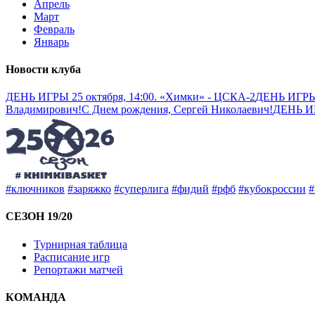
Апрель
Март
Февраль
Январь
Новости клуба
ДЕНЬ ИГРЫ 25 октября, 14:00. «Химки» - ЦСКА-2
ДЕНЬ ИГРЫ 1
Владимирович!
С Днем рождения, Сергей Николаевич!
ДЕНЬ ИГ
#ключников
#заряжко
#суперлига
#фидий
#рфб
#кубокроссии
#
СЕЗОН 19/20
Турнирная таблица
Расписание игр
Репортажи матчей
КОМАНДА