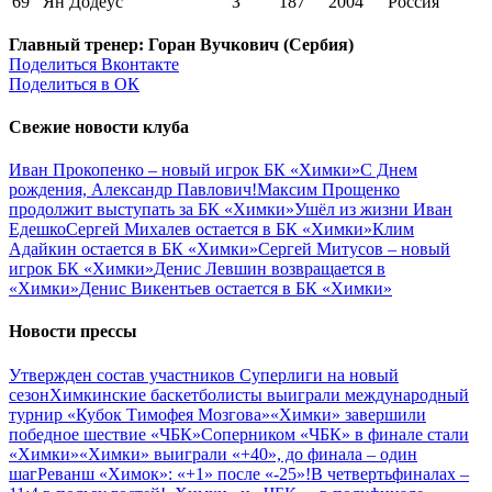
69
Ян Додеус
З
187
2004
Россия
Главный тренер: Горан Вучкович (Сербия)
Поделиться Вконтакте
Поделиться в ОК
Свежие новости клуба
Иван Прокопенко – новый игрок БК «Химки»
С Днем
рождения, Александр Павлович!
Максим Прощенко
продолжит выступать за БК «Химки»
Ушёл из жизни Иван
Едешко
Сергей Михалев остается в БК «Химки»
Клим
Адайкин остается в БК «Химки»
Сергей Митусов – новый
игрок БК «Химки»
Денис Левшин возвращается в
«Химки»
Денис Викентьев остается в БК «Химки»
Новости прессы
Утвержден состав участников Cуперлиги на новый
сезон
Химкинские баскетболисты выиграли международный
турнир «Кубок Тимофея Мозгова»
«Химки» завершили
победное шествие «ЧБК»
Соперником «ЧБК» в финале стали
«Химки»
«Химки» выиграли «+40», до финала – один
шаг
Реванш «Химок»: «+1» после «-25»!
В четвертьфиналах –