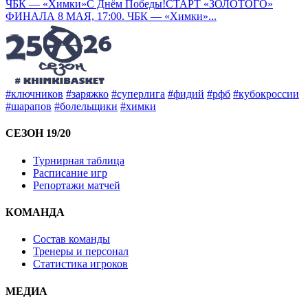
ЧБК — «Химки»
С Днём Победы!
СТАРТ «ЗОЛОТОГО»
ФИНАЛА 8 МАЯ, 17:00. ЧБК — «Химки»
...
#ключников
#заряжко
#суперлига
#фидий
#рфб
#кубокроссии
#шарапов
#болельщики
#химки
СЕЗОН 19/20
Турнирная таблица
Расписание игр
Репортажи матчей
КОМАНДА
Состав команды
Тренеры и персонал
Статистика игроков
МЕДИА