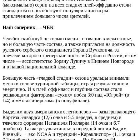
(максимально) серии на всех стадиях плей-офф давно стали
стандартом и способствуют популяризации игры
привлечением большего числа зрителей.
Наш соперник — ЧБК
Челябинский клуб не только сменил название в межсезонье,
но и большую часть состава, а также пригласил на должность
рулевого сербского специалиста Горана Вучковича, за
плечами которого тренерские посты в Сербии и России, в том
числе — ассистентство Зорану Лукичу в Нижнем Новгороде
и в нашей национальной команде.
Большую часть «гладкой стадии» сезона уральцы занимали
место в голове турнирной таблицы, играя результативно и
энергично. И в плей-офф класс и глубина состава стали
решающими факторами «сухих» побед 3:0 над «Югрой» (в
1/4) и «Новосибирском» (в полуфинале).
Выделим двух американских легионеров — разыгрывающего
Кортеза Эдвардса (12,6 очка и 5,5 передач, в среднем) и
тяжелого форварда Натаниэля Полларда (14 очка и 6,7
подбора). Также результативны: в передней линии Вадим
Ривный, — экс-NCAA и турецкий «Караклиспор» (1,1 очка и
7,3 подбора), а в атаках из-за дуги — Ян Додеус с 34-