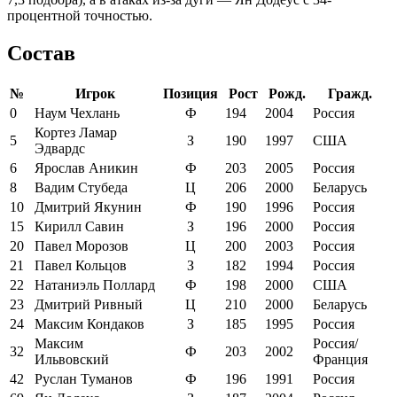
процентной точностью.
Состав
№
Игрок
Позиция
Рост
Рожд.
Гражд.
0
Наум Чехлань
Ф
194
2004
Россия
Кортез Ламар
5
З
190
1997
США
Эдвардс
6
Ярослав Аникин
Ф
203
2005
Россия
8
Вадим Стубеда
Ц
206
2000
Беларусь
10
Дмитрий Якунин
Ф
190
1996
Россия
15
Кирилл Савин
З
196
2000
Россия
20
Павел Морозов
Ц
200
2003
Россия
21
Павел Кольцов
З
182
1994
Россия
22
Натаниэль Поллард
Ф
198
2000
США
23
Дмитрий Ривный
Ц
210
2000
Беларусь
24
Максим Кондаков
З
185
1995
Россия
Максим
Россия/
32
Ф
203
2002
Ильвовский
Франция
42
Руслан Туманов
Ф
196
1991
Россия