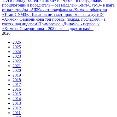
11:4 в пользу гостей!
«Химки» и «ЧБК» - в полуфинале,
прошлогодний победитель – без медалей
«Темп-СУМЗ» в шаге
от катастрофы, «ЧБК» - от полуфинала
«Химки» обыграли
«Темп-СУМЗ», Шарапов не знает промахов из-за дуги!
У
«Химок» Семернинова три победы подряд, последняя – в
гостях над лидером!
Приморское «Динамо» - первое, у
«Химок» Семернинова – 208 очков в двух играх!
...
2026
2026
2025
2024
2023
2022
2021
2020
2019
2018
2017
2016
2015
2014
2013
2012
2011