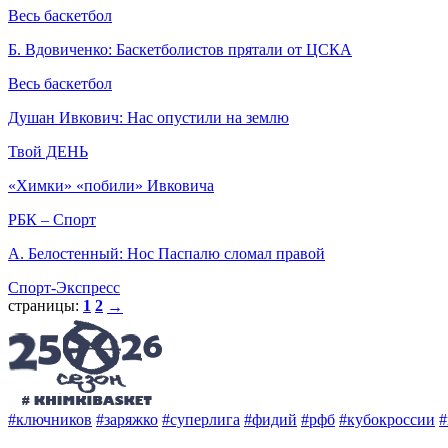
Весь баскетбол
Б. Вдовиченко: Баскетболистов прятали от ЦСКА
Весь баскетбол
Душан Ивкович: Нас опустили на землю
Твой ДЕНЬ
«Химки» «побили» Ивковича
РБК – Спорт
А. Белостенный: Нос Паспалю сломал правой
Спорт-Экспресс
страницы:
1
2
→
#ключников
#заряжко
#суперлига
#фидий
#рфб
#кубокроссии
#