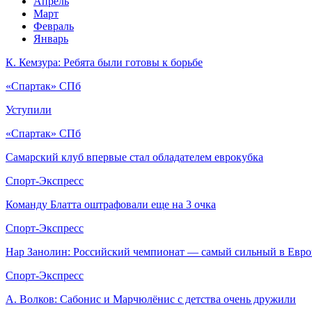
Апрель
Март
Февраль
Январь
К. Кемзура: Ребята были готовы к борьбе
«Спартак» СПб
Уступили
«Спартак» СПб
Самарский клуб впервые стал обладателем еврокубка
Спорт-Экспресс
Команду Блатта оштрафовали еще на 3 очка
Спорт-Экспресс
Нар Занолин: Российский чемпионат — самый сильный в Евро
Спорт-Экспресс
А. Волков: Сабонис и Марчюлёнис с детства очень дружили