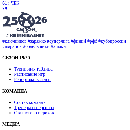
61 :
ЧБК
79
#ключников
#заряжко
#суперлига
#фидий
#рфб
#кубокроссии
#шарапов
#болельщики
#химки
СЕЗОН 19/20
Турнирная таблица
Расписание игр
Репортажи матчей
КОМАНДА
Состав команды
Тренеры и персонал
Статистика игроков
МЕДИА