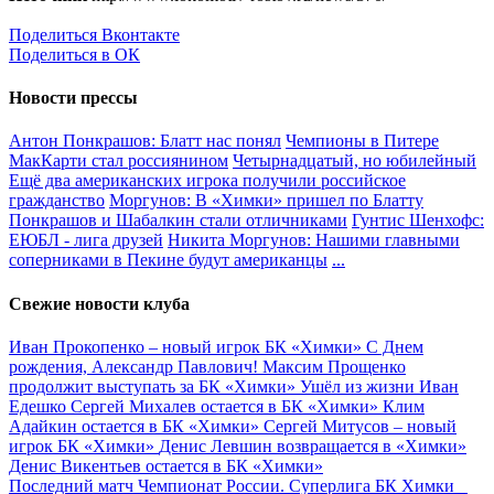
Поделиться Вконтакте
Поделиться в ОК
Новости прессы
Антон Понкрашов: Блатт нас понял
Чемпионы в Питере
МакКарти стал россиянином
Четырнадцатый, но юбилейный
Ещё два американских игрока получили российское
гражданство
Моргунов: В «Химки» пришел по Блатту
Понкрашов и Шабалкин стали отличниками
Гунтис Шенхофс:
ЕЮБЛ - лига друзей
Никита Моргунов: Нашими главными
соперниками в Пекине будут американцы
...
Свежие новости клуба
Иван Прокопенко – новый игрок БК «Химки»
С Днем
рождения, Александр Павлович!
Максим Прощенко
продолжит выступать за БК «Химки»
Ушёл из жизни Иван
Едешко
Сергей Михалев остается в БК «Химки»
Клим
Адайкин остается в БК «Химки»
Сергей Митусов – новый
игрок БК «Химки»
Денис Левшин возвращается в «Химки»
Денис Викентьев остается в БК «Химки»
Последний матч
Чемпионат России. Суперлига
БК Химки