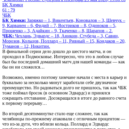
БК Химки
61 : 79
ЧБК
БК Химки:
Заряжко – 1, Викентьев, Коновалов – 3, Шевчук –
9, Карванен – 6, Фидий – 7, Востриков – 8, Одиноков – 5,
Прощенко – 3, Адайкин – 9, Ткаченко – 8, Шарапов – 2.
ЧБК:
Чехлань, Эдвардс – 18, Аникин, Стубеда – 3, Савин,
Морозов, Кольцов, Поллард – 11, Ривный – 15, Кондаков – 20,
Туманов – 12, Никитин.
В финальной серии дело дошло до шестого матча, и он
проходил в Подмосковье. Интересно, что это в любом случае
был бы последний домашний матч для нашей команды — как
бы он ни сложился…
Возможно, именно поэтому химчане начали с места в карьер и
буквально за несколько минут заработали себе двузначное
преимущество. Но радоваться долго не пришлось, так как ЧБК
тоже поймал бросок (в основном Эдвардс) и принялся
сокращать отставание. Досокращался в итоге до равного счета
к первому перерыву…
Во второй десятиминутке стало еще сложнее, так как
челябинцы по-прежнему атаковали с отличным процентом —
что из-за дуги, что вблизи кольца. Поллард и Эдвардс