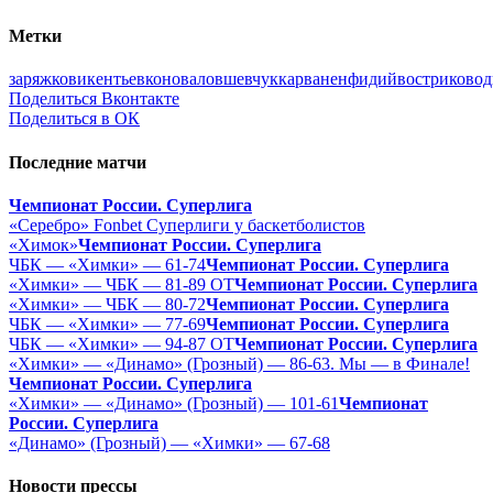
Метки
заряжко
викентьев
коновалов
шевчук
карванен
фидий
востриков
од
Поделиться Вконтакте
Поделиться в ОК
Последние матчи
Чемпионат России. Суперлига
«Серебро» Fonbet Суперлиги у баскетболистов
«Химок»
Чемпионат России. Суперлига
ЧБК — «Химки» — 61-74
Чемпионат России. Суперлига
«Химки» — ЧБК — 81-89 ОТ
Чемпионат России. Суперлига
«Химки» — ЧБК — 80-72
Чемпионат России. Суперлига
ЧБК — «Химки» — 77-69
Чемпионат России. Суперлига
ЧБК — «Химки» — 94-87 ОТ
Чемпионат России. Суперлига
«Химки» — «Динамо» (Грозный) — 86-63. Мы — в Финале!
Чемпионат России. Суперлига
«Химки» — «Динамо» (Грозный) — 101-61
Чемпионат
России. Суперлига
«Динамо» (Грозный) — «Химки» — 67-68
Новости прессы