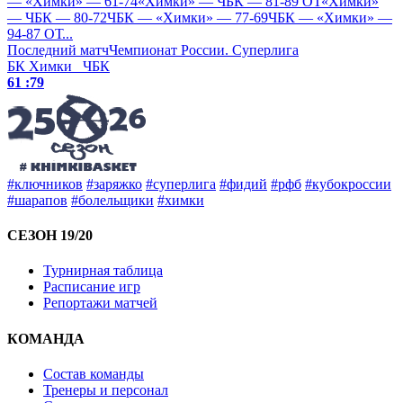
— «Химки» — 61-74
«Химки» — ЧБК — 81-89 ОТ
«Химки»
— ЧБК — 80-72
ЧБК — «Химки» — 77-69
ЧБК — «Химки» —
94-87 ОТ
...
Последний матч
Чемпионат России. Суперлига
БК Химки
ЧБК
61 :
79
#ключников
#заряжко
#суперлига
#фидий
#рфб
#кубокроссии
#шарапов
#болельщики
#химки
СЕЗОН 19/20
Турнирная таблица
Расписание игр
Репортажи матчей
КОМАНДА
Состав команды
Тренеры и персонал