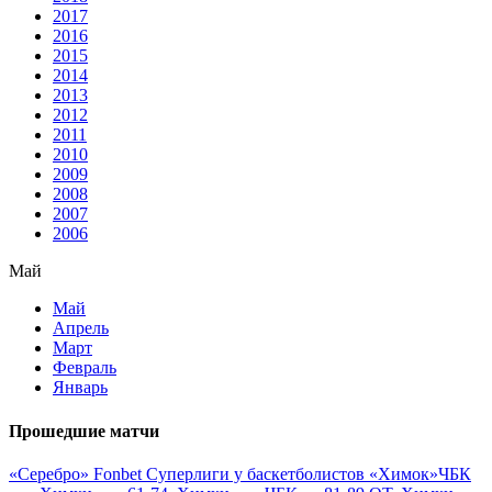
2017
2016
2015
2014
2013
2012
2011
2010
2009
2008
2007
2006
Май
Май
Апрель
Март
Февраль
Январь
Прошедшие матчи
«Серебро» Fonbet Суперлиги у баскетболистов «Химок»
ЧБК