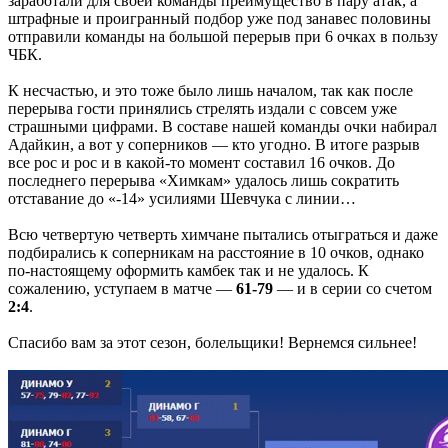
заработали для своей команды преимущество в пару атак, а
штрафные и проигранный подбор уже под занавес половины
отправили команды на большой перерыв при 6 очках в пользу
ЧБК.
К несчастью, и это тоже было лишь началом, так как после
перерыва гости принялись стрелять издали с совсем уже
страшными цифрами. В составе нашей команды очки набирал
Адайкин, а вот у соперников — кто угодно. В итоге разрыв
все рос и рос и в какой-то момент составил 16 очков. До
последнего перерыва «Химкам» удалось лишь сократить
отставание до «-14» усилиями Шевчука с линии…
Всю четвертую четверть химчане пытались отыграться и даже
подбирались к соперникам на расстояние в 10 очков, однако
по-настоящему оформить камбек так и не удалось. К
сожалению, уступаем в матче —
61-79
— и в серии со счетом
2:4
.
Спасибо вам за этот сезон, болельщики! Вернемся сильнее!