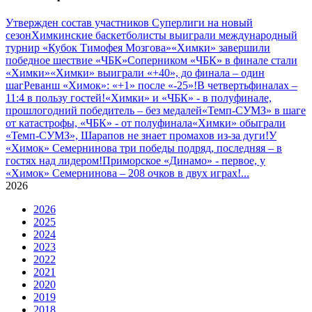
Утвержден состав участников Cуперлиги на новый
сезон
Химкинские баскетболисты выиграли международный
турнир «Кубок Тимофея Мозгова»
«Химки» завершили
победное шествие «ЧБК»
Соперником «ЧБК» в финале стали
«Химки»
«Химки» выиграли «+40», до финала – один
шаг
Реванш «Химок»: «+1» после «-25»!
В четвертьфиналах –
11:4 в пользу гостей!
«Химки» и «ЧБК» - в полуфинале,
прошлогодний победитель – без медалей
«Темп-СУМЗ» в шаге
от катастрофы, «ЧБК» - от полуфинала
«Химки» обыграли
«Темп-СУМЗ», Шарапов не знает промахов из-за дуги!
У
«Химок» Семернинова три победы подряд, последняя – в
гостях над лидером!
Приморское «Динамо» - первое, у
«Химок» Семернинова – 208 очков в двух играх!
...
2026
2026
2025
2024
2023
2022
2021
2020
2019
2018