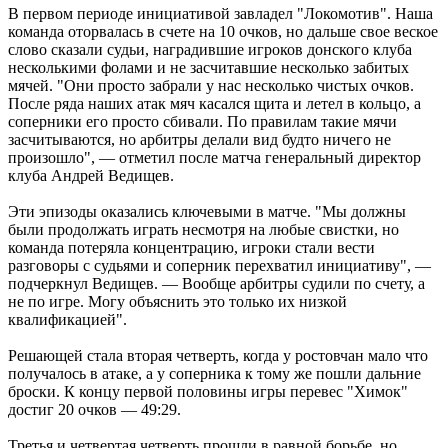
В первом периоде инициативой завладел "Локомотив". Наша
команда оторвалась в счете на 10 очков, но дальше свое веское
слово сказали судьи, наградившие игроков донского клуба
несколькими фолами и не засчитавшие несколько забитых
мячей. "Они просто забрали у нас несколько чистых очков.
После ряда наших атак мяч касался щита и летел в кольцо, а
соперники его просто сбивали. По правилам такие мячи
засчитываются, но арбитры делали вид будто ничего не
произошло", — отметил после матча генеральный директор
клуба Андрей Ведищев.
Эти эпизоды оказались ключевыми в матче. "Мы должны
были продолжать играть несмотря на любые свистки, но
команда потеряла концентрацию, игроки стали вести
разговоры с судьями и соперник перехватил инициативу", —
подчеркнул Ведищев. — Вообще арбитры судили по счету, а
не по игре. Могу объяснить это только их низкой
квалификацией".
Решающей стала вторая четверть, когда у ростовчан мало что
получалось в атаке, а у соперника к тому же пошли дальние
броски. К концу первой половины игры перевес "Химок"
достиг 20 очков — 49:29.
Третья и четвертая четверть прошли в равной борьбе, но