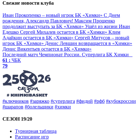
Свежие новости клуба
Иван Прокопенко – новый игрок БК «Химки»
С Днем
рождения, Александр Павлович!
Максим Прощенко
продолжит выступать за БК «Химки»
Ушёл из жизни Иван
Едешко
Сергей Михалев остается в БК «Химки»
Клим
Адайкин остается в БК «Химки»
Сергей Митусов – новый
игрок БК «Химки»
Денис Левшин возвращается в «Химки»
Денис Викентьев остается в БК «Химки»
Последний матч
Чемпионат России. Суперлига
БК Химки
61 :
ЧБК
79
#ключников
#заряжко
#суперлига
#фидий
#рфб
#кубокроссии
#шарапов
#болельщики
#химки
СЕЗОН 19/20
Турнирная таблица
Расписание игр