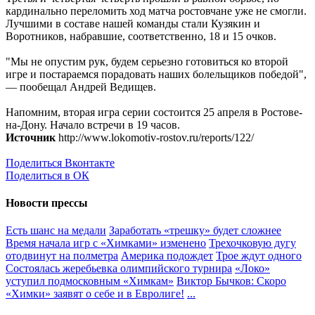
кардинально переломить ход матча ростовчане уже не смогли.
Лучшими в составе нашей команды стали Кузякин и
Воротников, набравшие, соответственно, 18 и 15 очков.
"Мы не опустим рук, будем серьезно готовиться ко второй
игре и постараемся порадовать наших болельщиков победой",
— пообещал Андрей Ведищев.
Напомним, вторая игра серии состоится 25 апреля в Ростове-
на-Дону. Начало встречи в 19 часов.
Источник
http://www.lokomotiv-rostov.ru/reports/122/
Поделиться Вконтакте
Поделиться в ОК
Новости прессы
Есть шанс на медали
Заработать «трешку» будет сложнее
Время начала игр c «Химками» изменено
Трехочковую дугу
отодвинут на полметра
Америка подождет
Трое ждут одного
Состоялась жеребьевка олимпийского турнира
«Локо»
уступил подмосковным «Химкам»
Виктор Бычков: Скоро
«Химки» заявят о себе и в Евролиге!
...